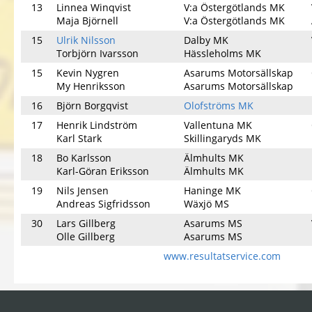
13
Linnea Winqvist
V:a Östergötlands MK
Maja Björnell
V:a Östergötlands MK
15
Ulrik Nilsson
Dalby MK
Torbjörn Ivarsson
Hässleholms MK
15
Kevin Nygren
Asarums Motorsällskap
My Henriksson
Asarums Motorsällskap
16
Björn Borgqvist
Olofströms MK
17
Henrik Lindström
Vallentuna MK
Karl Stark
Skillingaryds MK
18
Bo Karlsson
Älmhults MK
Karl-Göran Eriksson
Älmhults MK
19
Nils Jensen
Haninge MK
Andreas Sigfridsson
Wäxjö MS
30
Lars Gillberg
Asarums MS
Olle Gillberg
Asarums MS
www.resultatservice.com