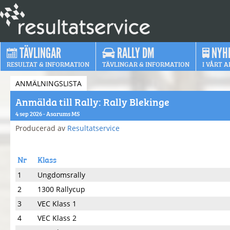
TÄVLINGAR
RALLY DM
NYH
RESULTAT & INFORMATION
TÄVLINGAR & INFORMATION
I VÅRT A
ANMÄLNINGSLISTA
Anmälda till Rally: Rally Blekinge
4 sep 2026 - Asarums MS
Producerad av
Resultatservice
Nr
Klass
1
Ungdomsrally
2
1300 Rallycup
3
VEC Klass 1
4
VEC Klass 2