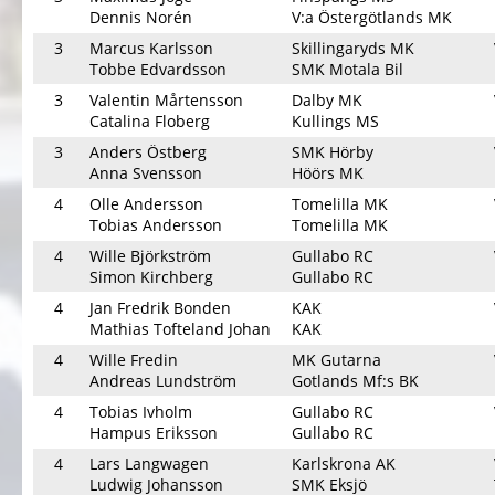
Dennis Norén
V:a Östergötlands MK
3
Marcus Karlsson
Skillingaryds MK
Tobbe Edvardsson
SMK Motala Bil
3
Valentin Mårtensson
Dalby MK
Catalina Floberg
Kullings MS
3
Anders Östberg
SMK Hörby
Anna Svensson
Höörs MK
4
Olle Andersson
Tomelilla MK
Tobias Andersson
Tomelilla MK
4
Wille Björkström
Gullabo RC
Simon Kirchberg
Gullabo RC
4
Jan Fredrik Bonden
KAK
Mathias Tofteland Johan
KAK
4
Wille Fredin
MK Gutarna
Andreas Lundström
Gotlands Mf:s BK
4
Tobias Ivholm
Gullabo RC
Hampus Eriksson
Gullabo RC
4
Lars Langwagen
Karlskrona AK
Ludwig Johansson
SMK Eksjö