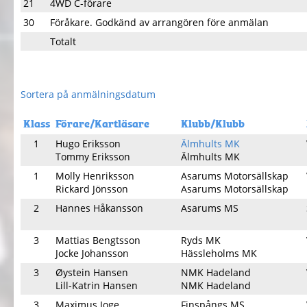
21
4WD C-förare
30
Föråkare. Godkänd av arrangören före anmälan
Totalt
Sortera på anmälningsdatum
Klass
Förare/Kartläsare
Klubb/Klubb
1
Hugo Eriksson
Älmhults MK
Tommy Eriksson
Älmhults MK
1
Molly Henriksson
Asarums Motorsällskap
Rickard Jönsson
Asarums Motorsällskap
2
Hannes Håkansson
Asarums MS
3
Mattias Bengtsson
Ryds MK
Jocke Johansson
Hässleholms MK
3
Øystein Hansen
NMK Hadeland
Lill-Katrin Hansen
NMK Hadeland
3
Maximus Joge
Finspångs MS