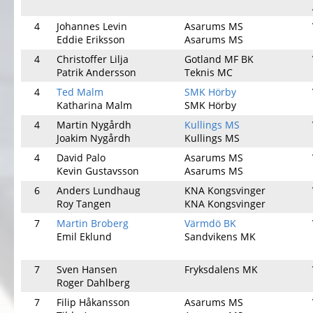
4
Johannes Levin
Asarums MS
Eddie Eriksson
Asarums MS
4
Christoffer Lilja
Gotland MF BK
Patrik Andersson
Teknis MC
4
Ted Malm
SMK Hörby
Katharina Malm
SMK Hörby
4
Martin Nygårdh
Kullings MS
Joakim Nygårdh
Kullings MS
4
David Palo
Asarums MS
Kevin Gustavsson
Asarums MS
6
Anders Lundhaug
KNA Kongsvinger
Roy Tangen
KNA Kongsvinger
7
Martin Broberg
Värmdö BK
Emil Eklund
Sandvikens MK
7
Sven Hansen
Fryksdalens MK
Roger Dahlberg
7
Filip Håkansson
Asarums MS