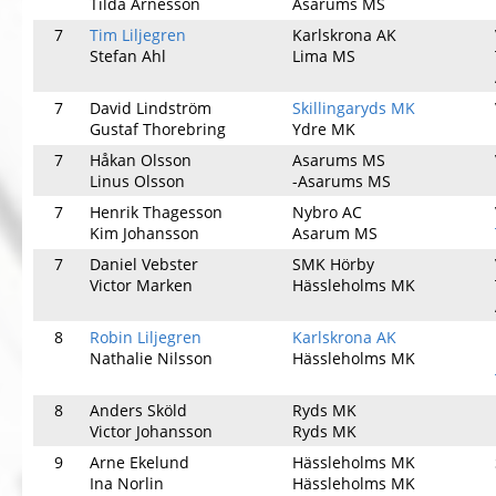
Tilda Arnesson
Asarums MS
7
Tim Liljegren
Karlskrona AK
Stefan Ahl
Lima MS
7
David Lindström
Skillingaryds MK
Gustaf Thorebring
Ydre MK
7
Håkan Olsson
Asarums MS
Linus Olsson
-Asarums MS
7
Henrik Thagesson
Nybro AC
Kim Johansson
Asarum MS
7
Daniel Vebster
SMK Hörby
Victor Marken
Hässleholms MK
8
Robin Liljegren
Karlskrona AK
Nathalie Nilsson
Hässleholms MK
8
Anders Sköld
Ryds MK
Victor Johansson
Ryds MK
9
Arne Ekelund
Hässleholms MK
Ina Norlin
Hässleholms MK