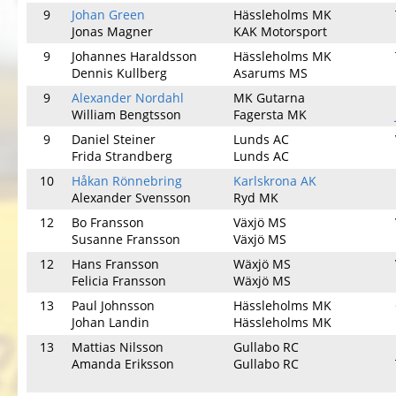
9
Johan Green
Hässleholms MK
Jonas Magner
KAK Motorsport
9
Johannes Haraldsson
Hässleholms MK
Dennis Kullberg
Asarums MS
9
Alexander Nordahl
MK Gutarna
William Bengtsson
Fagersta MK
9
Daniel Steiner
Lunds AC
Frida Strandberg
Lunds AC
10
Håkan Rönnebring
Karlskrona AK
Alexander Svensson
Ryd MK
12
Bo Fransson
Växjö MS
Susanne Fransson
Växjö MS
12
Hans Fransson
Wäxjö MS
Felicia Fransson
Wäxjö MS
13
Paul Johnsson
Hässleholms MK
Johan Landin
Hässleholms MK
13
Mattias Nilsson
Gullabo RC
Amanda Eriksson
Gullabo RC