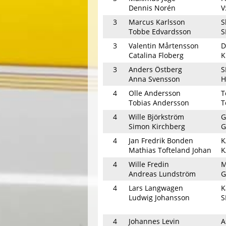
Dennis Norén
V
3
Marcus Karlsson
S
Tobbe Edvardsson
S
3
Valentin Mårtensson
D
Catalina Floberg
K
3
Anders Östberg
S
Anna Svensson
H
4
Olle Andersson
T
Tobias Andersson
T
4
Wille Björkström
G
Simon Kirchberg
G
4
Jan Fredrik Bonden
K
Mathias Tofteland Johan
K
4
Wille Fredin
M
Andreas Lundström
G
4
Lars Langwagen
K
Ludwig Johansson
S
4
Johannes Levin
A