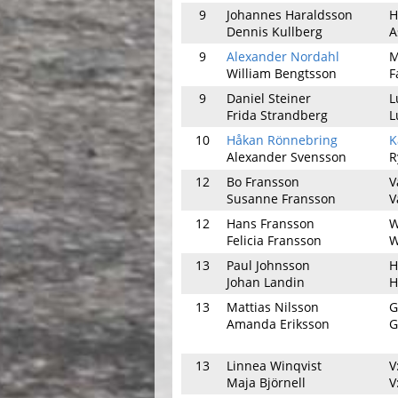
9
Johannes Haraldsson
H
Dennis Kullberg
A
9
Alexander Nordahl
M
William Bengtsson
F
9
Daniel Steiner
L
Frida Strandberg
L
10
Håkan Rönnebring
K
Alexander Svensson
R
12
Bo Fransson
V
Susanne Fransson
V
12
Hans Fransson
W
Felicia Fransson
W
13
Paul Johnsson
H
Johan Landin
H
13
Mattias Nilsson
G
Amanda Eriksson
G
13
Linnea Winqvist
V
Maja Björnell
V