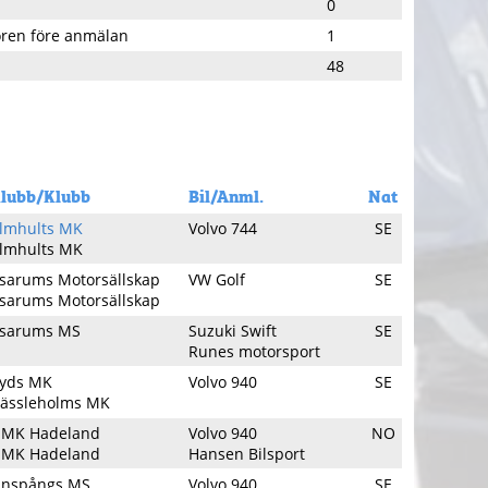
0
ören före anmälan
1
48
lubb/Klubb
Bil/Anml.
Nat
lmhults MK
Volvo 744
SE
lmhults MK
sarums Motorsällskap
VW Golf
SE
sarums Motorsällskap
sarums MS
Suzuki Swift
SE
Runes motorsport
yds MK
Volvo 940
SE
ässleholms MK
MK Hadeland
Volvo 940
NO
MK Hadeland
Hansen Bilsport
inspångs MS
Volvo 940
SE