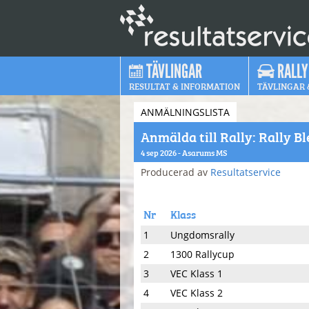
TÄVLINGAR
RALLY
RESULTAT & INFORMATION
TÄVLINGAR 
ANMÄLNINGSLISTA
Anmälda till Rally: Rally B
4 sep 2026 - Asarums MS
Producerad av
Resultatservice
Nr
Klass
1
Ungdomsrally
2
1300 Rallycup
3
VEC Klass 1
4
VEC Klass 2