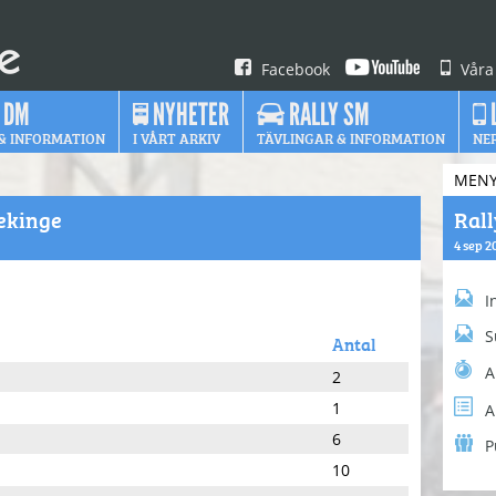
Facebook
Våra
 DM
NYHETER
RALLY SM
& INFORMATION
I VÅRT ARKIV
TÄVLINGAR & INFORMATION
NE
MEN
lekinge
Rall
4 sep 2
I
S
Antal
A
2
1
A
6
P
10