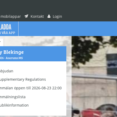
 mobilappar
Kontakt
Login
LADDA
R VÅR APP
Y
y Blekinge
026 - Asarums MS
nbjudan
upplementary Regulations
nmälan öppen till 2026-08-23 22:00
nmälningslista
ublikinformation