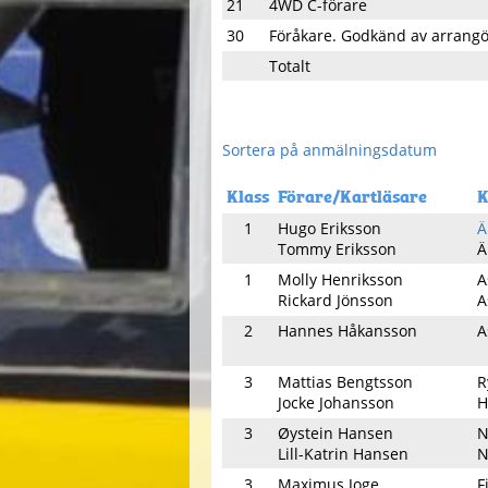
21
4WD C-förare
30
Föråkare. Godkänd av arrang
Totalt
Sortera på anmälningsdatum
Klass
Förare/Kartläsare
K
1
Hugo Eriksson
Ä
Tommy Eriksson
Ä
1
Molly Henriksson
A
Rickard Jönsson
A
2
Hannes Håkansson
A
3
Mattias Bengtsson
R
Jocke Johansson
H
3
Øystein Hansen
N
Lill-Katrin Hansen
N
3
Maximus Joge
F