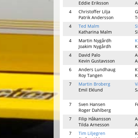
Eddie Eriksson
A
4
Christoffer Lilja
G
Patrik Andersson
T
4
Ted Malm
S
Katharina Malm
S
4
Martin Nygårdh
K
Joakim Nygårdh
K
4
David Palo
A
Kevin Gustavsson
A
6
Anders Lundhaug
K
Roy Tangen
K
7
Martin Broberg
V
Emil Eklund
S
7
Sven Hansen
F
Roger Dahlberg
7
Filip Håkansson
A
Tilda Arnesson
A
7
Tim Liljegren
K