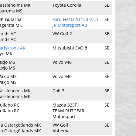
ässleholms MK
Toyota Corolla
SE
sarums MS
K Gutarna
Ford Fiesta ST150 Gr.n
SE
agersta MK
JR Motorsport AB
unds AC
VW Golf 2
SE
unds AC
arlskrona AK
Mitsubishi EVO 8
SE
yd MK
äxjö MS
Volvo 940
SE
äxjö MS
äxjö MS
Volvo 940
SE
äxjö MS
ässleholms MK
Golf 3
SE
ässleholms MK
ullabo RC
Mazda 323F
SE
ullabo RC
TEAM RUTGEAR
Motorsport
:a Östergötlands MK
VW Golf
SE
:a Östergötlands MK
Abbema