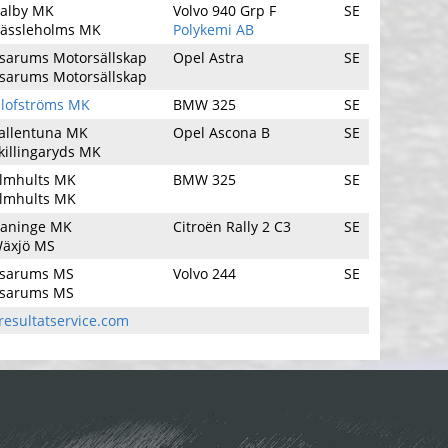
alby MK
Volvo 940 Grp F
SE
ässleholms MK
Polykemi AB
sarums Motorsällskap
Opel Astra
SE
sarums Motorsällskap
lofströms MK
BMW 325
SE
allentuna MK
Opel Ascona B
SE
killingaryds MK
lmhults MK
BMW 325
SE
lmhults MK
aninge MK
Citroën Rally 2 C3
SE
äxjö MS
sarums MS
Volvo 244
SE
sarums MS
esultatservice.com