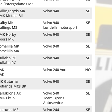
:a Östergötlands MK
killingaryds MK
Volvo 940
SE
MK Motala Bil
alby MK
Volvo 940
SE
ullings MS
Lundells motorsport
MK Hörby
Volvo 940
SE
öörs MK
omelilla MK
Volvo 940
SE
omelilla MK
ullabo RC
Volvo 940
SE
ullabo RC
AK
Volvo 240 Voc
NO
AK
K Gutarna
Volvo 940
SE
otlands Mf:s BK
arlskrona AK
Volvo S40
SE
MK Eksjö
Team Björns
Autoservice
sarums MS
Volvo 244
SE