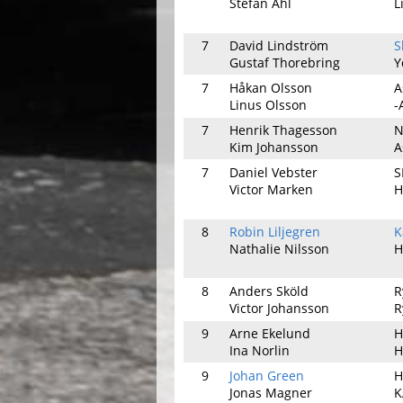
Stefan Ahl
L
7
David Lindström
S
Gustaf Thorebring
Y
7
Håkan Olsson
A
Linus Olsson
-
7
Henrik Thagesson
N
Kim Johansson
A
7
Daniel Vebster
S
Victor Marken
H
8
Robin Liljegren
K
Nathalie Nilsson
H
8
Anders Sköld
R
Victor Johansson
R
9
Arne Ekelund
H
Ina Norlin
H
9
Johan Green
H
Jonas Magner
K