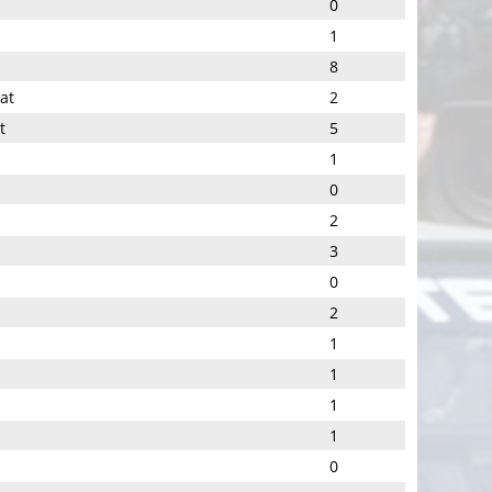
0
1
8
at
2
t
5
1
0
2
3
0
2
1
1
1
1
0