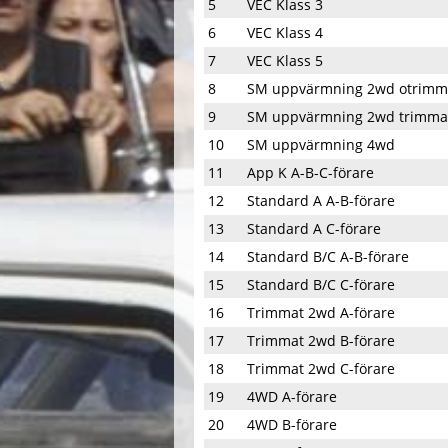
5
VEC Klass 3
6
VEC Klass 4
7
VEC Klass 5
8
SM uppvärmning 2wd otrimm
9
SM uppvärmning 2wd trimma
10
SM uppvärmning 4wd
11
App K A-B-C-förare
12
Standard A A-B-förare
13
Standard A C-förare
14
Standard B/C A-B-förare
15
Standard B/C C-förare
16
Trimmat 2wd A-förare
17
Trimmat 2wd B-förare
18
Trimmat 2wd C-förare
19
4WD A-förare
20
4WD B-förare