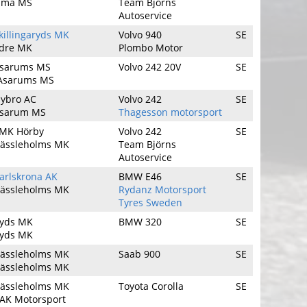
ima MS
Team Björns
Autoservice
killingaryds MK
Volvo 940
SE
dre MK
Plombo Motor
sarums MS
Volvo 242 20V
SE
Asarums MS
ybro AC
Volvo 242
SE
sarum MS
Thagesson motorsport
MK Hörby
Volvo 242
SE
ässleholms MK
Team Björns
Autoservice
arlskrona AK
BMW E46
SE
ässleholms MK
Rydanz Motorsport
Tyres Sweden
yds MK
BMW 320
SE
yds MK
ässleholms MK
Saab 900
SE
ässleholms MK
ässleholms MK
Toyota Corolla
SE
AK Motorsport