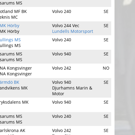
sarums MS
otland MF BK
Volvo 240
SE
eknis MC
MK Hörby
Volvo 244 Vec
SE
MK Hörby
Lundells Motorsport
ullings MS
Volvo 240
SE
ullings MS
sarums MS
Volvo 940
SE
sarums MS
NA Kongsvinger
Volvo 242
NO
NA Kongsvinger
ärmdö BK
Volvo 940
SE
andvikens MK
Djurhamns Marin &
Motor
ryksdalens MK
Volvo 940
SE
sarums MS
Volvo 240
SE
sarums MS
arlskrona AK
Volvo 242
SE