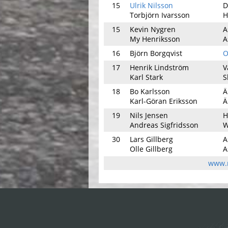
15
Ulrik Nilsson
D
Torbjörn Ivarsson
H
15
Kevin Nygren
A
My Henriksson
A
16
Björn Borgqvist
O
17
Henrik Lindström
V
Karl Stark
S
18
Bo Karlsson
Ä
Karl-Göran Eriksson
Ä
19
Nils Jensen
H
Andreas Sigfridsson
W
30
Lars Gillberg
A
Olle Gillberg
A
www.r