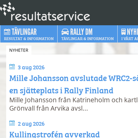
TÄVLINGAR
RALLY DM
NYH
RESULTAT & INFORMATION
TÄVLINGAR & INFORMATION
I VÅRT A
NYHETER
3 aug 2026
Mille Johansson avslutade WRC2-
en sjätteplats i Rally Finland
Mille Johansson från Katrineholm och kart
Grönvall från Arvika avsl...
2 aug 2026
Kullingstrofén avverkad