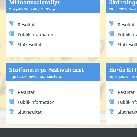
Midnattssolsrallyt
Skänning
2 - 4 jul 2026 - KAK / MK Tierp
28 jun 2026 - Vä
Resultat
Resultat
Publikinformation
Publikin
Slutresultat
Slutresul
Staffanstorps Festivalracet
Borås Bil 
13 jun 2026 - Arlövs MC- Lunds AC
30 maj 2026 - To
Resultat
Resultat
Publikinformation
Publikin
Slutresultat
Slutresul