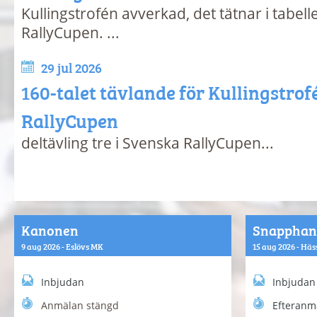
Kullingstrofén avverkad, det tätnar i tabel
RallyCupen. ...
29 jul 2026
160-talet tävlande för Kullingstrof
RallyCupen
deltävling tre i Svenska RallyCupen...
Kanonen
Snapphan
9 aug 2026 - Eslövs MK
15 aug 2026 - Hä
Inbjudan
Inbjudan
Anmälan stängd
Efteranm