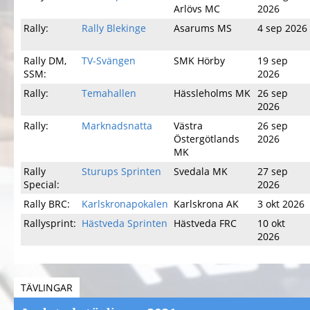
Arlövs MC
2026
Rally:
Rally Blekinge
Asarums MS
4 sep 2026
Rally DM,
TV-Svängen
SMK Hörby
19 sep
SSM:
2026
Rally:
Temahallen
Hässleholms MK
26 sep
2026
Rally:
Marknadsnatta
Västra
26 sep
Östergötlands
2026
MK
Rally
Sturups Sprinten
Svedala MK
27 sep
Special:
2026
Rally BRC:
Karlskronapokalen
Karlskrona AK
3 okt 2026
Rallysprint:
Hästveda Sprinten
Hästveda FRC
10 okt
2026
TÄVLINGAR