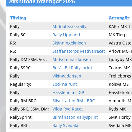
Avslutade tävlingar 2026
Tävling
Arrangör
Rally:
Midnattssolsrallyt
KAK / MK T
Rally SC:
Rally Uppland
MK Tierp
RS:
Skänningeknixen
Västra Öst
RS:
Staffanstorps Festivalracet
Arlövs MC-
Rally DM,SSM, Voc:
Midsommardansen
Ljungby MK
Rally SSRC:
Borås Bil Rallysprint
Toarps MK
Rally:
Vikingadansen
Trelleborg
Regularity:
Sock'na runt
Kolsva MS
Rally:
Hässleholms GP
Hässlehol
Rally RM BRC:
Silverratten RM - BRC
Älmhults M
Rally SRC, SSM, DM:
Vilda Ryd Racet
Ryds MK
RallySprint:
Bilmånsson Rallysprint
SMK Hörby
Rally BRC:
Rally Svedala
Svedala MK