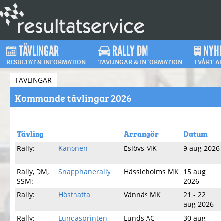
TÄVLINGAR
RALLY DM
NYH
RESULTAT & INFORMATION
TÄVLINGAR & INFORMATION
I VÅRT A
TÄVLINGAR
Kommande tävlingar 2026
Tävling
Arrangör
Datum
Rally:
Kanonen
Eslövs MK
9 aug 2026
Rally, DM,
Snapphanerally
Hässleholms MK
15 aug
SSM:
2026
Rally:
Höstnatta
Vännäs MK
21 - 22
aug 2026
Rally:
Lundasprinten
Lunds AC -
30 aug