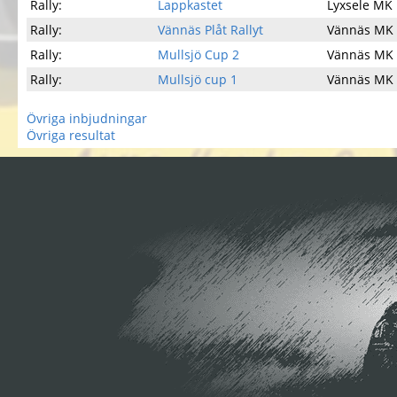
Rally:
Lappkastet
Lyxsele MK
Rally:
Vännäs Plåt Rallyt
Vännäs MK
Rally:
Mullsjö Cup 2
Vännäs MK
Rally:
Mullsjö cup 1
Vännäs MK
Övriga inbjudningar
Övriga resultat