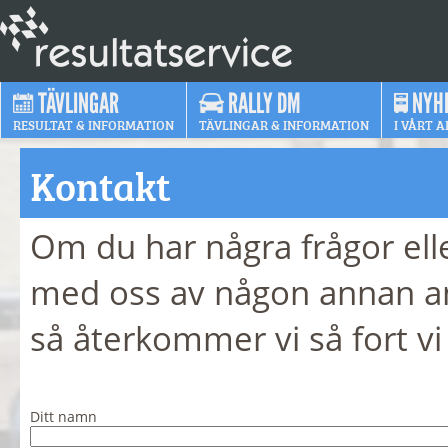
TÄVLINGAR
RALLY DM
NYH
RESULTAT & INFORMATION
TÄVLINGAR & INFORMATION
I VÅRT A
Kontakt
Om du har några frågor ell
med oss av någon annan anl
så återkommer vi så fort vi
Ditt namn