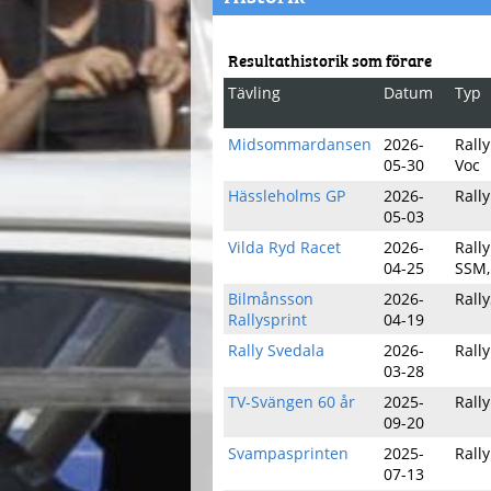
Resultathistorik som förare
Tävling
Datum
Typ
Midsommardansen
2026-
Rall
05-30
Voc
Hässleholms GP
2026-
Rally
05-03
Vilda Ryd Racet
2026-
Rally
04-25
SSM
Bilmånsson
2026-
Rall
Rallysprint
04-19
Rally Svedala
2026-
Rall
03-28
TV-Svängen 60 år
2025-
Rall
09-20
Svampasprinten
2025-
Rally
07-13