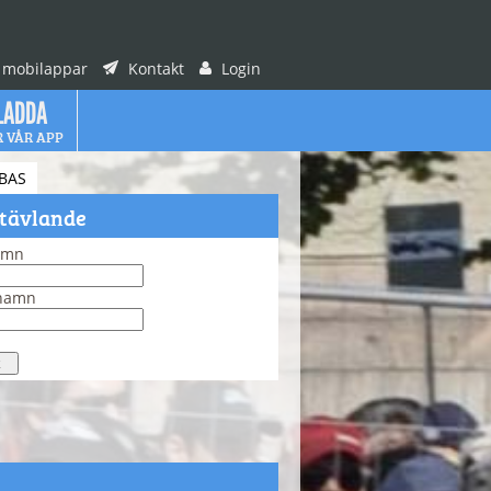
 mobilappar
Kontakt
Login
LADDA
R VÅR APP
BAS
 tävlande
amn
rnamn