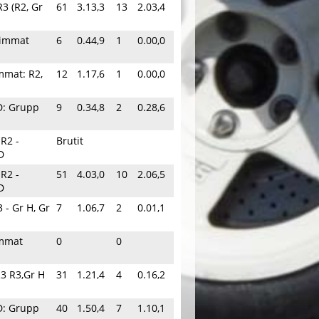
R3 (R2, Gr
61
3.13,3
13
2.03,4
rimmat
6
0.44,9
1
0.00,0
mmat: R2,
12
1.17,6
1
0.00,0
D: Grupp
9
0.34,8
2
0.28,6
 R2 -
Brutit
D
 R2 -
51
4.03,0
10
2.06,5
D
 - Gr H, Gr
7
1.06,7
2
0.01,1
immat
0
0
R3 R3,Gr H
31
1.21,4
4
0.16,2
D: Grupp
40
1.50,4
7
1.10,1