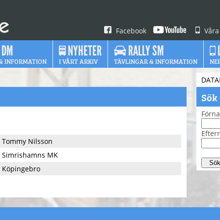
Facebook
Våra
 DM
NYHETER
RALLY SM
& INFORMATION
I VÅRT ARKIV
TÄVLINGAR & INFORMATION
NE
DATA
Sök
Förn
Efte
Tommy Nilsson
Simrishamns MK
Köpingebro