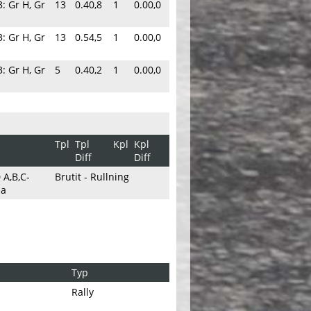
: Gr H, Gr
13
0.40,8
1
0.00,0
: Gr H, Gr
13
0.54,5
1
0.00,0
: Gr H, Gr
5
0.40,2
1
0.00,0
Tpl
Tpl
Kpl
Kpl
Diff
Diff
A,B,C-
Brutit - Rullning
ma
Typ
Rally