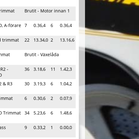
 Trimmat
Brutit - Motor innan 1
, A-förare
7
0.36,4
6
0.36,4
d trimmat
22
13.34,0
2
13.16,6
immat
Brutit - Växelåda
 R2 -
36
3.18,6
11
1.42,3
D
2 & R3
30
3.19,3
6
1.04,2
rimmat
6
0.30,6
2
0.07,9
D Trimmat
34
5.23,6
6
1.48,6
ass
9
0.33,2
1
0.00,0