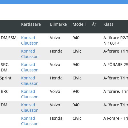
Kartläsare
Bilmärke
Modell
År
Klass
y DM,SSM,
Konrad
Volvo
940
A-förare R2/
Clausson
N 1601<
Konrad
Honda
Civic
A-förare Tr
Clausson
 SRC,
Konrad
Volvo
940
A-FÖRARE 2
, DM
Clausson
ySprint
Konrad
Honda
Civic
A-förare Tr
Clausson
y BRC
Konrad
Volvo
940
A-förare, T
Clausson
y DM
Konrad
Volvo
940
A-förare Tr
Clausson
Konrad
Honda
Civic
A Förare - T
Clausson