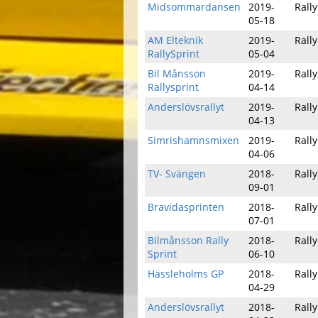
Midsommardansen
2019-
Rally
05-18
AM Elteknik
2019-
Rally
RallySprint
05-04
Bil Månsson
2019-
Rall
Rallysprint
04-14
Anderslövsrallyt
2019-
Rally
04-13
Simrishamnsmixen
2019-
Rally
04-06
TV- Svängen
2018-
Rally
09-01
Bravidasprinten
2018-
Rally
07-01
Bilmånsson Rally
2018-
Rally
Sprint
06-10
Hässleholms GP
2018-
Rally
04-29
Anderslövsrallyt
2018-
Rally