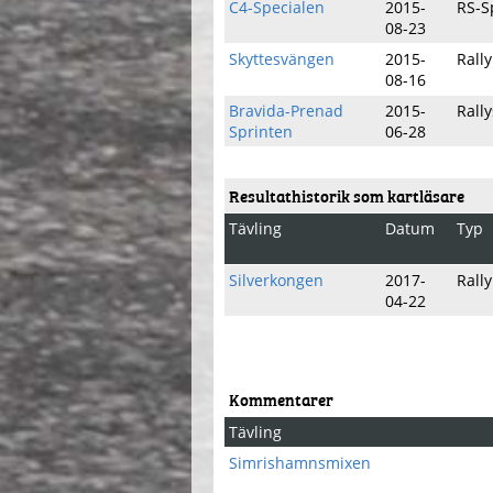
C4-Specialen
2015-
RS-S
08-23
Skyttesvängen
2015-
Rally
08-16
Bravida-Prenad
2015-
Rally
Sprinten
06-28
Resultathistorik som kartläsare
Tävling
Datum
Typ
Silverkongen
2017-
Rall
04-22
Kommentarer
Tävling
Simrishamnsmixen