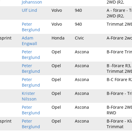
C
Johansson
2WD (R2,
Ulf Lind
Volvo
940
A - förare -
2WD (R2,
Peter
Volvo
940
Trimmat 2WD
Berglund
sprint
Adam
Honda
Civic
A-Förare 2w
Engwall
Peter
Opel
Ascona
B-Förare Tr
Berglund
Peter
Opel
Ascona
B -förare R3,
Berglund
Trimmat 2W
Peter
Opel
Ascona
B-C Förare R
Berglund
Krister
Opel
Ascona
B-Förare - T
Nilsson
Peter
Opel
Ascona
B-Förare 2W
Berglund
RWD
sprint
Peter
Opel
Ascona
B-Förare - Kl
Berglund
Trimmat