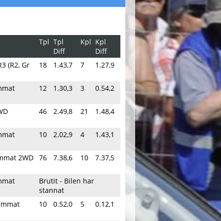
Tpl
Tpl
Kpl
Kpl
Diff
Diff
R3 (R2, Gr
18
1.43,7
7
1.27,9
immat
12
1.30,3
3
0.54,2
WD
46
2.49,8
21
1.48,4
immat
10
2.02,9
4
1.43,1
rimmat 2WD
76
7.38,6
10
7.37,5
immat
Brutit - Bilen har
stannat
rimmat
10
0.52,0
5
0.12,1