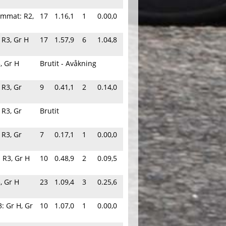
rimmat: R2,
17
1.16,1
1
0.00,0
 R3, Gr H
17
1.57,9
6
1.04,8
, Gr H
Brutit - Avåkning
 R3, Gr
9
0.41,1
2
0.14,0
 R3, Gr
Brutit
 R3, Gr
7
0.17,1
1
0.00,0
 R3, Gr H
10
0.48,9
2
0.09,5
, Gr H
23
1.09,4
3
0.25,6
: Gr H, Gr
10
1.07,0
1
0.00,0