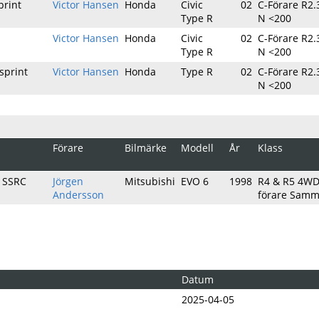
print
Victor Hansen
Honda
Civic
02
C-Förare R2.3
Type R
N <200
Victor Hansen
Honda
Civic
02
C-Förare R2.3
Type R
N <200
sprint
Victor Hansen
Honda
Type R
02
C-Förare R2.3
N <200
Förare
Bilmärke
Modell
År
Klass
y SSRC
Jörgen
Mitsubishi
EVO 6
1998
R4 & R5 4WD 
Andersson
förare Sam
Datum
2025-04-05