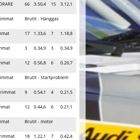
FÖRARE
66
3.50,4
15
3.12,1
Trimmat
Brutit - Hänggas
immat
17
1.33,6
7
1.18,8
immat
3
0.34,9
3
0.34,9
immat
12
0.56,8
6
0.20,7
Trimmat
Brutit - Startproblem
Trimmat
9
0.54,1
4
0.21,5
immat
12
0.44,6
6
0.21,1
immat
Brutit - motor
 Trimmat
18
1.22,1
7
0.42,4