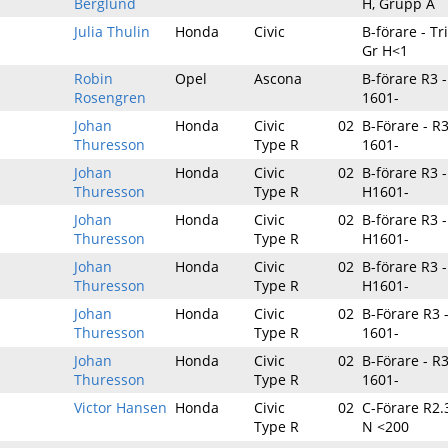
Berglund
H, Grupp A
Julia Thulin
Honda
Civic
B-förare - T
Gr H<1
Robin
Opel
Ascona
B-förare R3 -
Rosengren
1601-
Johan
Honda
Civic
02
B-Förare - R3
Thuresson
Type R
1601-
Johan
Honda
Civic
02
B-förare R3 -
Thuresson
Type R
H1601-
Johan
Honda
Civic
02
B-förare R3 -
Thuresson
Type R
H1601-
Johan
Honda
Civic
02
B-förare R3 -
Thuresson
Type R
H1601-
Johan
Honda
Civic
02
B-Förare R3 -
Thuresson
Type R
1601-
Johan
Honda
Civic
02
B-Förare - R3
Thuresson
Type R
1601-
Victor Hansen
Honda
Civic
02
C-Förare R2.3
Type R
N <200