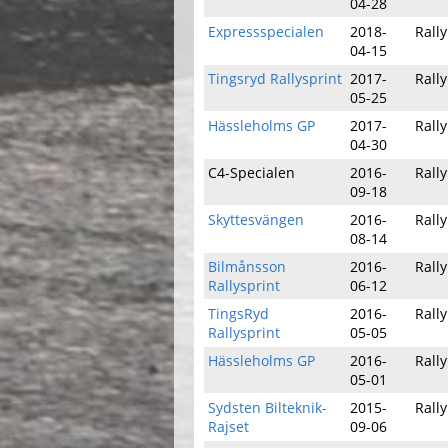
04-28
Expressspecialen
2018-
Rally
04-15
Tingsryd Rallysprint
2017-
Rally
05-25
Hässleholms GP
2017-
Rally
04-30
C4-Specialen
2016-
Rally
09-18
Skyttesvängen
2016-
Rally
08-14
Bilmånsson
2016-
Rally
Rallysprint
06-12
TingsRyd
2016-
Rally
Rallysprint
05-05
Hässleholms GP
2016-
Rally
05-01
Sydsten Bilteknik-
2015-
Rally
Rajset
09-06