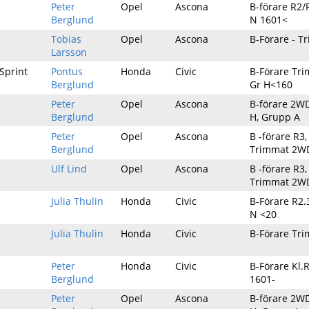
Peter
Opel
Ascona
B-förare R2/
Berglund
N 1601<
Tobias
Opel
Ascona
B-Förare - T
Larsson
ySprint
Pontus
Honda
Civic
B-Förare Tri
Berglund
Gr H<160
Peter
Opel
Ascona
B-förare 2W
Berglund
H, Grupp A
Peter
Opel
Ascona
B -förare R3,
Berglund
Trimmat 2W
Ulf Lind
Opel
Ascona
B -förare R3,
Trimmat 2W
Julia Thulin
Honda
Civic
B-Förare R2.3
N <20
Julia Thulin
Honda
Civic
B-Förare Tr
Peter
Honda
Civic
B-Förare Kl.
Berglund
1601-
Peter
Opel
Ascona
B-förare 2W