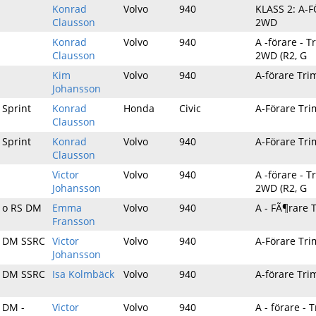
Konrad
Volvo
940
KLASS 2: A-
Clausson
2WD
Konrad
Volvo
940
A -förare - 
Clausson
2WD (R2, G
Kim
Volvo
940
A-förare Tr
Johansson
 Sprint
Konrad
Honda
Civic
A-Förare Tr
Clausson
 Sprint
Konrad
Volvo
940
A-Förare Tr
Clausson
Victor
Volvo
940
A -förare - 
Johansson
2WD (R2, G
y o RS DM
Emma
Volvo
940
A - FÃ¶rare 
Fransson
y DM SSRC
Victor
Volvo
940
A-Förare Tr
Johansson
y DM SSRC
Isa Kolmbäck
Volvo
940
A-förare Tr
y DM -
Victor
Volvo
940
A - förare -