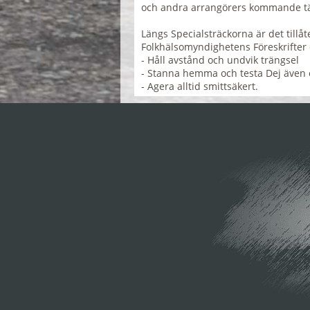
och andra arrangörers kommande tä
Längs Specialsträckorna är det tillåt
Folkhälsomyndighetens Föreskrifter
- Håll avstånd och undvik trängsel
- Stanna hemma och testa Dej även
- Agera alltid smittsäkert.