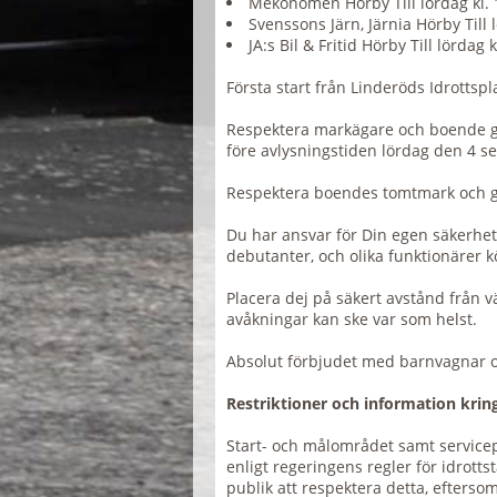
Mekonomen Hörby Till lördag kl. 
Svenssons Järn, Järnia Hörby Till 
JA:s Bil & Fritid Hörby Till lördag k
Första start från Linderöds Idrottspla
Respektera markägare och boende ge
före avlysningstiden lördag den 4 se
Respektera boendes tomtmark och gr
Du har ansvar för Din egen säkerhet u
debutanter, och olika funktionärer k
Placera dej på säkert avstånd från vä
avåkningar kan ske var som helst.
Absolut förbjudet med barnvagnar oc
Restriktioner och information kring
Start- och målområdet samt servicep
enligt regeringens regler för idrotts
publik att respektera detta, efters