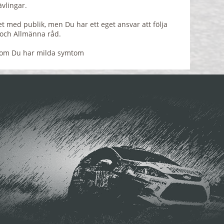
vlingar.
et med publik, men Du har ett eget ansvar att följa
 och Allmänna råd.
 om Du har milda symtom