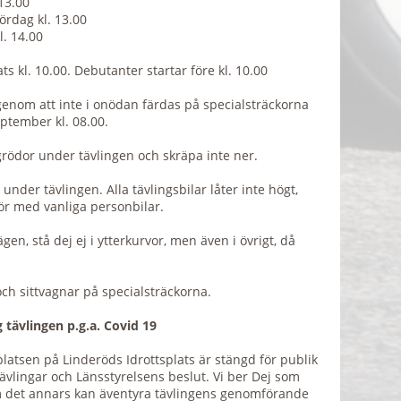
13.00
lördag kl. 13.00
l. 14.00
ts kl. 10.00. Debutanter startar före kl. 10.00
nom att inte i onödan färdas på specialsträckorna
ptember kl. 08.00.
ödor under tävlingen och skräpa inte ner.
nder tävlingen. Alla tävlingsbilar låter inte högt,
ör med vanliga personbilar.
gen, stå dej ej i ytterkurvor, men även i övrigt, då
h sittvagnar på specialsträckorna.
 tävlingen p.g.a. Covid 19
latsen på Linderöds Idrottsplats är stängd för publik
tävlingar och Länsstyrelsens beslut. Vi ber Dej som
om det annars kan äventyra tävlingens genomförande