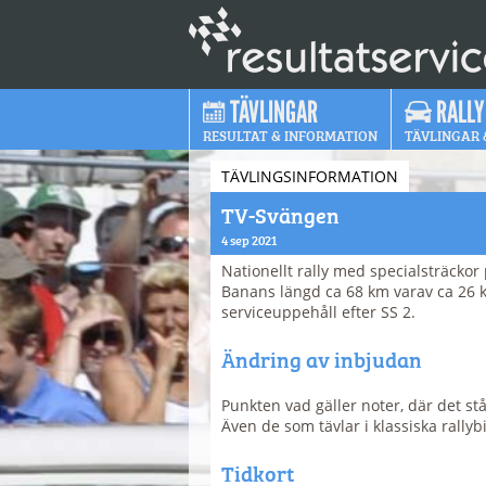
TÄVLINGAR
RALLY
RESULTAT & INFORMATION
TÄVLINGAR 
TÄVLINGSINFORMATION
TV-Svängen
4 sep 2021
Nationellt rally med specialsträckor
Banans längd ca 68 km varav ca 26 k
serviceuppehåll efter SS 2.
Ändring av inbjudan
Punkten vad gäller noter, där det står
Även de som tävlar i klassiska rally
Tidkort