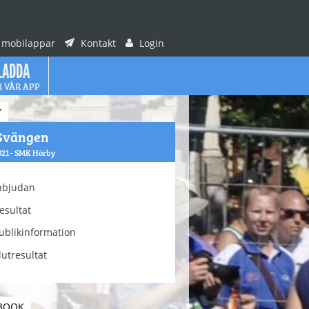
 mobilappar
Kontakt
Login
LADDA
R VÅR APP
Y
Svängen
021 - SMK Hörby
nbjudan
esultat
ublikinformation
lutresultat
BOOK