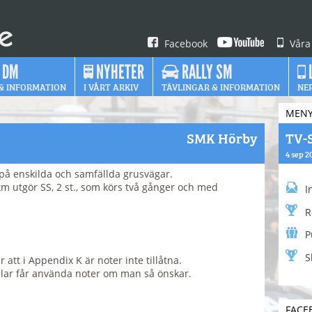
Facebook
Våra
 DM
NYHETER
RALLY SM
& INFORMATION
I VÅRT ARKIV
TÄVLINGAR & INFORMATION
NE
MEN
SMK Hörby
TV-
4 sep 2
 på enskilda och samfällda grusvägar.
m utgör SS, 2 st., som körs två gånger och med
I
R
P
S
 att i Appendix K är noter inte tillåtna.
bilar får använda noter om man så önskar.
FACE