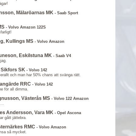
ägar!
ensson, Mälaröarnas MK
- Saab Sport
MS
- Volvo Amazon 122S
arligt!
ng, Kullings MS
- Volvo Amazon
uneson, Eskilstuna MK
- Saab V4
jag.
 Sikfors SK
- Volvo 142
verallt och man har 50% chans att svänga rätt.
Grangärde RRC
- Volvo 142
nne för all dimma.
agnusson, Västerås MS
- Volvo 122 Amazon
...
aes Andersson, Vara MK
- Opel Ascona
ar gått jättebra.
sternärkes RMC
- Volvo Amazon
omsa så mycket.