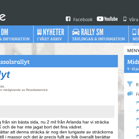
Facebook
Våra
 DM
NYHETER
RALLY SM
& INFORMATION
I VÅRT ARKIV
TÄVLINGAR & INFORMATION
NE
MEN
solsrallyt
Midn
9 - 12 j
lyt
R
ätt.
ter medgivande av Resultatservice.
F
g från sin bästa sida, nu 2 mil från Arlanda har vi sträcka
ch de har inte jagat bort det fina vädret.
ättar att denna sträcka är nog den lurigaste av sträckorna
ll i massor och det är precis fullt av folk överallt berättar