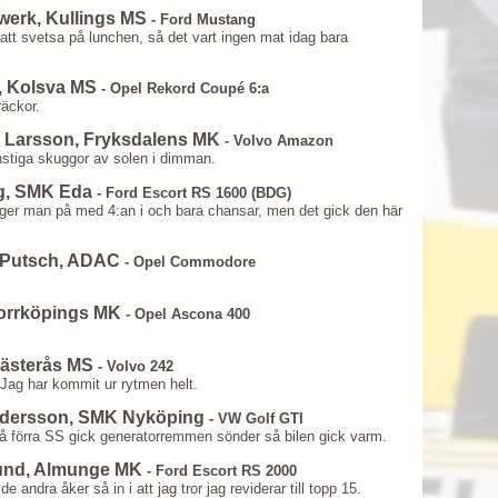
werk, Kullings MS
- Ford Mustang
att svetsa på lunchen, så det vart ingen mat idag bara
, Kolsva MS
- Opel Rekord Coupé 6:a
äckor.
e Larsson, Fryksdalens MK
- Volvo Amazon
onstiga skuggor av solen i dimman.
rg, SMK Eda
- Ford Escort RS 1600 (BDG)
ger man på med 4:an i och bara chansar, men det gick den här
 Putsch, ADAC
- Opel Commodore
 Norrköpings MK
- Opel Ascona 400
Västerås MS
- Volvo 242
. Jag har kommit ur rytmen helt.
ndersson, SMK Nyköping
- VW Golf GTI
På förra SS gick generatorremmen sönder så bilen gick varm.
lund, Almunge MK
- Ford Escort RS 2000
 andra åker så in i att jag tror jag reviderar till topp 15.