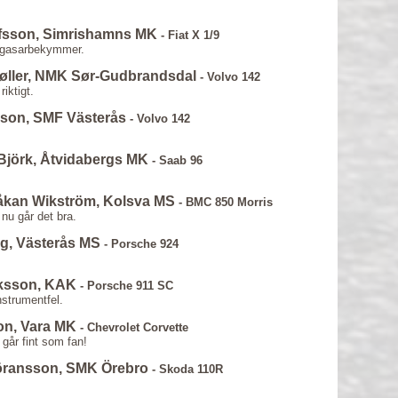
ofsson, Simrishamns MK
- Fiat X 1/9
förgasarbekymmer.
øller, NMK Sør-Gudbrandsdal
- Volvo 142
riktigt.
son, SMF Västerås
- Volvo 142
Björk, Åtvidabergs MK
- Saab 96
åkan Wikström, Kolsva MS
- BMC 850 Morris
nu går det bra.
g, Västerås MS
- Porsche 924
iksson, KAK
- Porsche 911 SC
nstrumentfel.
on, Vara MK
- Chevrolet Corvette
 går fint som fan!
öransson, SMK Örebro
- Skoda 110R