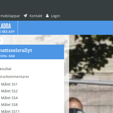
 mobilappar
Kontakt
Login
LADDA
R VÅR APP
Y
attssolsrallyt
ul 2014 - KAK
esultat
örarkommentarer
Målet SS1
Målet SS2
Målet SS4
Målet SS8
Målet SS11