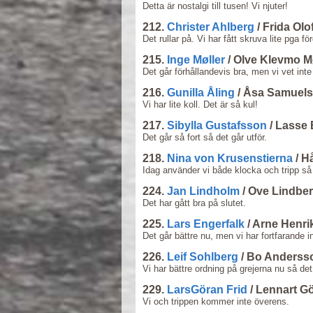
Detta är nostalgi till tusen! Vi njuter!
212.
Christer Ahlberg
/ Frida Ol
Det rullar på. Vi har fått skruva lite pga 
215.
Inge Møller
/ Olve Klevmo M
Det går förhållandevis bra, men vi vet inte 
216.
Gunilla Åling
/ Åsa Samuels
Vi har lite koll. Det är så kul!
217.
Sibylla Gustafsson
/ Lasse 
Det går så fort så det går utför.
218.
Nina von Krusenstierna
/ H
Idag använder vi både klocka och tripp så 
224.
Jan Lindholm
/ Ove Lindber
Det har gått bra på slutet.
225.
Lars Engerfalk
/ Arne Henr
Det går bättre nu, men vi har fortfarande i
226.
Leif Sohlberg
/ Bo Anderss
Vi har bättre ordning på grejerna nu så det
229.
LarsGöran Frid
/ Lennart G
Vi och trippen kommer inte överens.