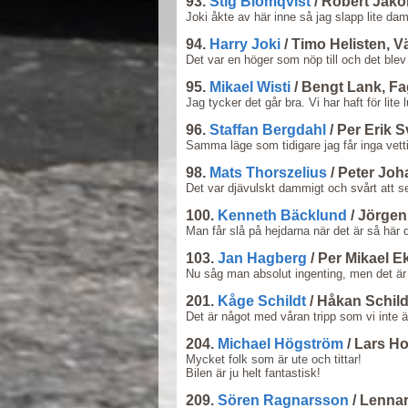
93.
Stig Blomqvist
/ Robert Jak
Joki åkte av här inne så jag slapp lite da
94.
Harry Joki
/ Timo Helisten, 
Det var en höger som nöp till och det blev 
95.
Mikael Wisti
/ Bengt Lank, F
Jag tycker det går bra. Vi har haft för lite l
96.
Staffan Bergdahl
/ Per Erik 
Samma läge som tidigare jag får inga vetti
98.
Mats Thorszelius
/ Peter Jo
Det var djävulskt dammigt och svårt att s
100.
Kenneth Bäcklund
/ Jörgen
Man får slå på hejdarna när det är så här 
103.
Jan Hagberg
/ Per Mikael 
Nu såg man absolut ingenting, men det är vä
201.
Kåge Schildt
/ Håkan Schil
Det är något med våran tripp som vi inte är
204.
Michael Högström
/ Lars H
Mycket folk som är ute och tittar!
Bilen är ju helt fantastisk!
209.
Sören Ragnarsson
/ Lenna