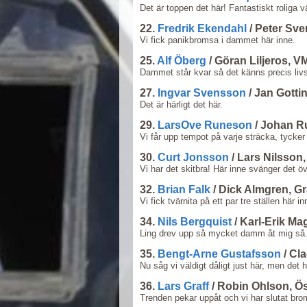
Det är toppen det här! Fantastiskt roliga v
22.
Fredrik Ekendahl
/ Peter Sv
Vi fick panikbromsa i dammet här inne.
25.
Alf Öberg
/ Göran Liljeros, V
Dammet står kvar så det känns precis livsf
27.
Ingvar Svensson
/ Jan Gotti
Det är härligt det här.
29.
LarsOve Runeson
/ Johan R
Vi får upp tempot på varje sträcka, tycker 
30.
Curt Jonsson
/ Lars Nilsson,
Vi har det skitbra! Här inne svänger det ö
32.
Brian Falk
/ Dick Almgren, 
Vi fick tvärnita på ett par tre ställen här i
34.
Nils Bergquist
/ Karl-Erik M
Ling drev upp så mycket damm åt mig så.
35.
Bengt-Arne Gustafsson
/ Cl
Nu såg vi väldigt dåligt just här, men det h
36.
Lars Graff
/ Robin Ohlson, Ö
Trenden pekar uppåt och vi har slutat br