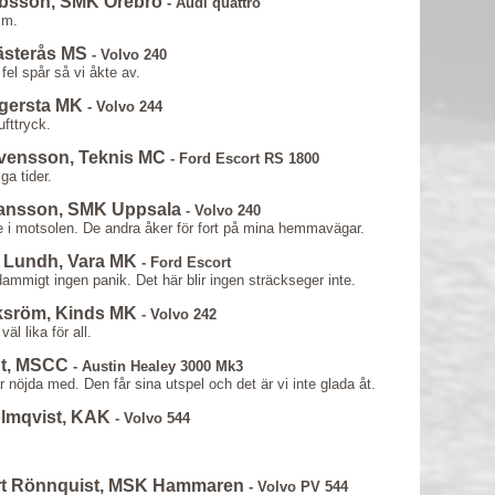
obsson, SMK Örebro
- Audi quattro
mm.
Västerås MS
- Volvo 240
fel spår så vi åkte av.
agersta MK
- Volvo 244
ufttryck.
Svensson, Teknis MC
- Ford Escort RS 1800
ga tider.
hansson, SMK Uppsala
- Volvo 240
e i motsolen. De andra åker för fort på mina hemmavägar.
 Lundh, Vara MK
- Ford Escort
dammigt ingen panik. Det här blir ingen sträckseger inte.
Eksröm, Kinds MK
- Volvo 242
l lika för all.
dt, MSCC
- Austin Healey 3000 Mk3
 nöjda med. Den får sina utspel och det är vi inte glada åt.
olmqvist, KAK
- Volvo 544
rt Rönnquist, MSK Hammaren
- Volvo PV 544