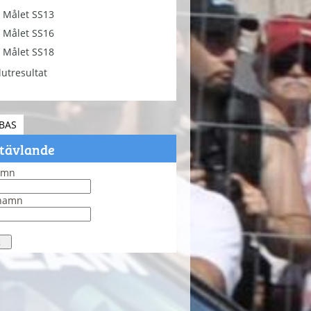
Målet SS13
Målet SS16
Målet SS18
lutresultat
BAS
 tävlande
amn
rnamn