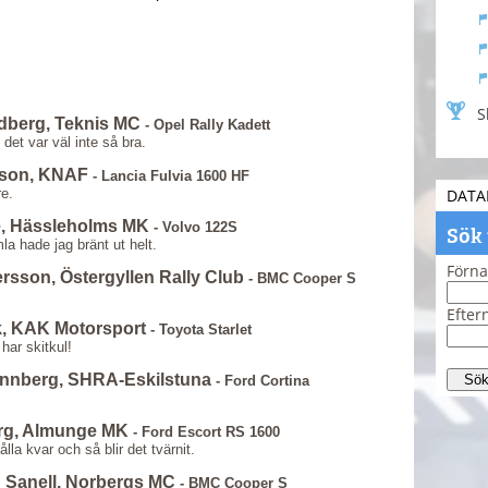
S
ndberg, Teknis MC
- Opel Rally Kadett
det var väl inte så bra.
lison, KNAF
- Lancia Fulvia 1600 HF
re.
DATA
e, Hässleholms MK
Sök
- Volvo 122S
la hade jag bränt ut helt.
Förn
ersson, Östergyllen Rally Club
- BMC Cooper S
Efte
k, KAK Motorsport
- Toyota Starlet
har skitkul!
önnberg, SHRA-Eskilstuna
- Ford Cortina
erg, Almunge MK
- Ford Escort RS 1600
la kvar och så blir det tvärnit.
 Sanell, Norbergs MC
- BMC Cooper S