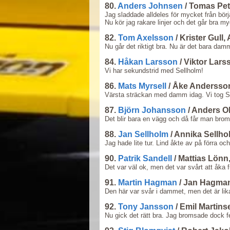
80.
Anders Johnsen
/ Tomas Pet
Jag sladdade alldeles för mycket från bör
Nu kör jag rakare linjer och det går bra m
82.
Tom Axelsson
/ Krister Gull
Nu går det riktigt bra. Nu är det bara dam
84.
Håkan Larsson
/ Viktor Lar
Vi har sekundstrid med Sellholm!
86.
Mats Myrsell
/ Åke Anderss
Värsta sträckan med damm idag. Vi tog 
87.
Björn Johansson
/ Anders O
Det blir bara en vägg och då får man broms
88.
Jan Sellholm
/ Annika Sellho
Jag hade lite tur. Lind åkte av på förra oc
90.
Patrik Sandell
/ Mattias Lönn
Det var väl ok, men det var svårt att åka f
91.
Martin Hagman
/ Jan Hagma
Den här var svår i dammet, men det är lika 
92.
Tony Jansson
/ Emil Martin
Nu gick det rätt bra. Jag bromsade dock fe