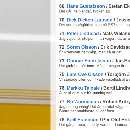
69.
Hans Gustafsson
/ Stefan E
Det går lite blandat, tycker jag.
70.
Dick Dicken Larsson
/ Jessi
Det var en vägförflyttning på SS7 som ja
71.
Peter Lindblad
/ Mats Weland
Jag väjde för stolpen mitt i vägen, därav a
72.
Sören Olsson
/ Erik Davidss
Fruktansvärt dammigt, men så är det.
73.
Gunnar Fredriksson
/ Jan-Er
Det gick bra här inne. Målsättningen är
75.
Lars-Ove Olsson
/ Torbjörn
Vi städade bilen och fixade växellådsolja
76.
Markku Taipale
/ Bertil Lind
A lot of dust but it's running well.
77.
Bo Warmenius
/ Robert Ardr
Jag ser ingenting! Det är en total vägg och
Bättre när snabbaste bil går först.
78.
Kjell Fransson
/ Per-Olof Er
Det går jättebra, men fy vad det dammar!