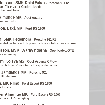
tersson, SMK Dalal Falun
- Porsche 911 RS
jan. För mycket Gordini-åkande.
ycket snabbare.
, Almunge MK
- Audi quattro
met som stör.
sson, Laxå MK
- Ford RS 1800
on, SMK Hedemora
- Porsche 911 RS
Sandell på förra och hoppas ha honom bakom oss nu med.
lsson, MSK Kvarnvingarna
- Opel Kadett GTE
a ordentligt.
lm, Kolsva MS
- Opel Ascona X-Flow
h nu fick jag 2 minuter och slapp lite damm.
, Jämtlands MK
- Porsche 911
ullt i dammet.
n, MK Rimo
- Ford Escort RS 1800
för alla.
sen, Almunge MK
- Ford Escort RS 2000
l på ett krön en gång.