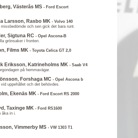
kberg, Västerås MS
- Ford Escort
ca Larsson, Rasbo MK
- Volvo 140
g missbedömde och sen gick det bara runt.
er, Sigtuna RC
- Opel Ascona-B
lla grönsaker i fronten.
on, Films MK
- Toyota Celica GT 2,0
ik Eriksson, Katrineholms MK
- Saab V4
 morgondagen på hemmavägar.
 Jönsson, Forshaga MC
- Opel Ascona b
n vid uppehållet och det behövdes.
holm, Ekenäs MK
- Ford Escort RS 2000
yd, Taxinge MK
- Ford RS1600
 åka in i.
iksson, Vimmerby MS
- VW 1303 T1