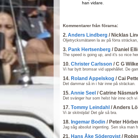
han vidare.
Kommentarer från förarna:
2.
Anders Lindberg
/ Nicklas Li
Oljetrycksmätaren la av på förra sträckan, 
3.
Pank Hertsenberg
/ Daniel El
The speed is going up, and it's so nice he
10.
Christer Carlsson
/ C G Wilk
Vi har bytt bromsar vid uppehållet. De gam
14.
Roland Appelskog
/ Cai Pett
Det dammar så in i här inne på sträckan.
15.
Annie Seel
/ Catrine Näsmar
Det svänger hur som helst här inne och vi 
17.
Tommy Leindahl
/ Anders L
Vi är skitnöjda! Det går så bra.
18.
Ingemar Bodin
/ Peter Hörb
Jag såg absolut ingenting. Sen ska man hål
21.
Hans Åke Söderqvist
/ Robin