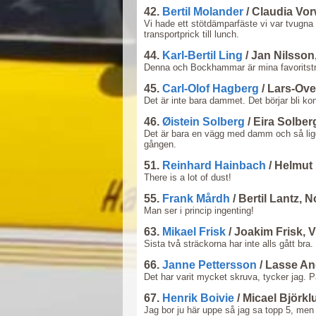
42.
Bertil Molander
/ Claudia Vor
Vi hade ett stötdämparfäste vi var tvugna 
transportprick till lunch.
44.
Karl-Bertil Ling
/ Jan Nilsson
Denna och Bockhammar är mina favoritstr
45.
Carl-Olof Hagberg
/ Lars-Ov
Det är inte bara dammet. Det börjar bli k
46.
Øistein Solberg
/ Eira Solbe
Det är bara en vägg med damm och så lig
gången.
51.
Reinhard Hainbach
/ Helmut
There is a lot of dust!
55.
Frank Mårdh
/ Bertil Lantz,
Man ser i princip ingenting!
63.
Mikael Frisk
/ Joakim Frisk, 
Sista två sträckorna har inte alls gått bra
66.
Janne Pettersson
/ Lasse A
Det har varit mycket skruva, tycker jag. 
67.
Henrik Boivie
/ Micael Björk
Jag bor ju här uppe så jag sa topp 5, men de