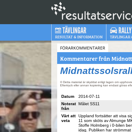
TÄVLINGAR
RALLY
RESULTAT & INFORMATION
TÄVLINGAR 
FÖRARKOMMENTARER
Kommentarer från Midnatts
Midnattssolsral
© Detta material är skyddat enligt lagen om upphovsr
Eftertryck eller annan kopiering kan endast göras ef
Datum
2014-07-11
Noterat
Målet SS11
från
Värt att
Uppland fortsätter att visa si
veta
11 som sköts av Almunge MK o
Stoffe Holmberg i 0-bilen ber
idag. Publiken har strömmat ti