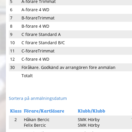
5
A-förare Trimmat
6
A-förare 4 WD
7
B-förareTrimmat
8
B-förare 4 WD
9
C förare Standard A
10
C förare Standard B/C
11
C-förareTrimmat
12
C-förare 4 WD
30
Föråkare. Godkänd av arrangören före anmälan
Totalt
Sortera på anmälningsdatum
Klass
Förare/Kartläsare
Klubb/Klubb
2
Håkan Bercic
SMK Hörby
Felix Bercic
SMK Hörby