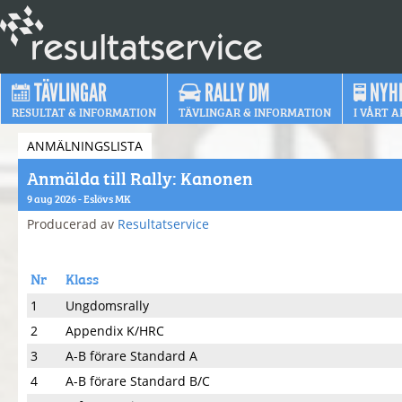
TÄVLINGAR
RALLY DM
NYH
RESULTAT & INFORMATION
TÄVLINGAR & INFORMATION
I VÅRT A
ANMÄLNINGSLISTA
Anmälda till Rally: Kanonen
9 aug 2026 - Eslövs MK
Producerad av
Resultatservice
Nr
Klass
1
Ungdomsrally
2
Appendix K/HRC
3
A-B förare Standard A
4
A-B förare Standard B/C