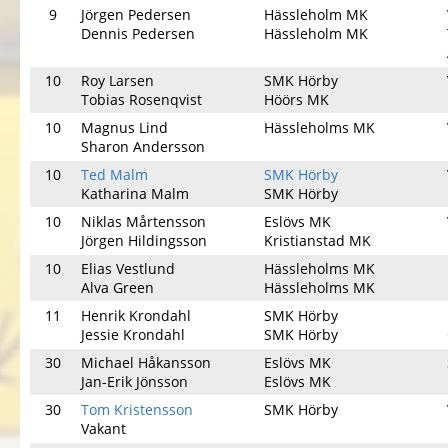
9
Jörgen Pedersen
Hässleholm MK
Dennis Pedersen
Hässleholm MK
10
Roy Larsen
SMK Hörby
Tobias Rosenqvist
Höörs MK
10
Magnus Lind
Hässleholms MK
Sharon Andersson
10
Ted Malm
SMK Hörby
Katharina Malm
SMK Hörby
10
Niklas Mårtensson
Eslövs MK
Jörgen Hildingsson
Kristianstad MK
10
Elias Vestlund
Hässleholms MK
Alva Green
Hässleholms MK
11
Henrik Krondahl
SMK Hörby
Jessie Krondahl
SMK Hörby
30
Michael Håkansson
Eslövs MK
Jan-Erik Jönsson
Eslövs MK
30
Tom Kristensson
SMK Hörby
Vakant