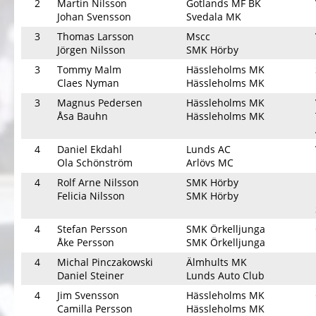
2
Martin Nilsson
Gotlands MF BK
Johan Svensson
Svedala MK
3
Thomas Larsson
Mscc
Jörgen Nilsson
SMK Hörby
3
Tommy Malm
Hässleholms MK
Claes Nyman
Hässleholms MK
3
Magnus Pedersen
Hässleholms MK
Åsa Bauhn
Hässleholms MK
4
Daniel Ekdahl
Lunds AC
Ola Schönström
Arlövs MC
4
Rolf Arne Nilsson
SMK Hörby
Felicia Nilsson
SMK Hörby
4
Stefan Persson
SMK Örkelljunga
Åke Persson
SMK Örkelljunga
4
Michal Pinczakowski
Älmhults MK
Daniel Steiner
Lunds Auto Club
4
Jim Svensson
Hässleholms MK
Camilla Persson
Hässleholms MK