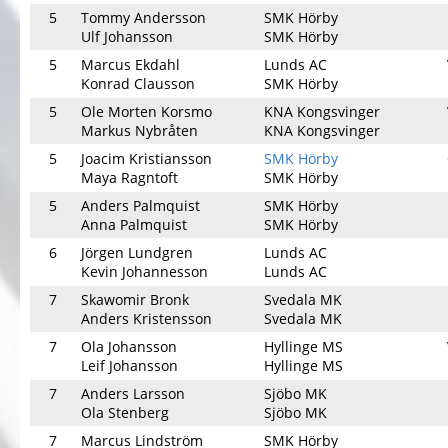
5
Tommy Andersson
SMK Hörby
Ulf Johansson
SMK Hörby
5
Marcus Ekdahl
Lunds AC
Konrad Clausson
SMK Hörby
5
Ole Morten Korsmo
KNA Kongsvinger
Markus Nybråten
KNA Kongsvinger
5
Joacim Kristiansson
SMK Hörby
Maya Ragntoft
SMK Hörby
5
Anders Palmquist
SMK Hörby
Anna Palmquist
SMK Hörby
6
Jörgen Lundgren
Lunds AC
Kevin Johannesson
Lunds AC
7
Skawomir Bronk
Svedala MK
Anders Kristensson
Svedala MK
7
Ola Johansson
Hyllinge MS
Leif Johansson
Hyllinge MS
7
Anders Larsson
Sjöbo MK
Ola Stenberg
Sjöbo MK
7
Marcus Lindström
SMK Hörby