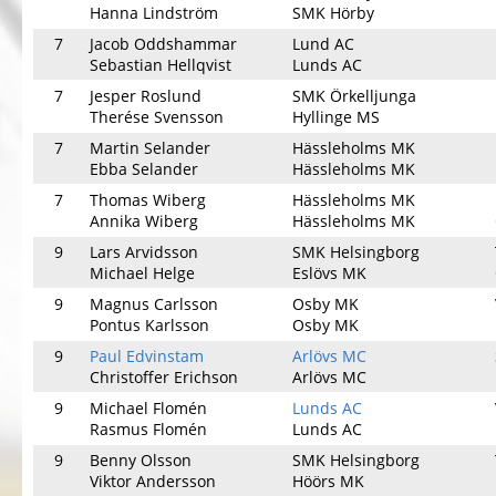
Hanna Lindström
SMK Hörby
7
Jacob Oddshammar
Lund AC
Sebastian Hellqvist
Lunds AC
7
Jesper Roslund
SMK Örkelljunga
Therése Svensson
Hyllinge MS
7
Martin Selander
Hässleholms MK
Ebba Selander
Hässleholms MK
7
Thomas Wiberg
Hässleholms MK
Annika Wiberg
Hässleholms MK
9
Lars Arvidsson
SMK Helsingborg
Michael Helge
Eslövs MK
9
Magnus Carlsson
Osby MK
Pontus Karlsson
Osby MK
9
Paul Edvinstam
Arlövs MC
Christoffer Erichson
Arlövs MC
9
Michael Flomén
Lunds AC
Rasmus Flomén
Lunds AC
9
Benny Olsson
SMK Helsingborg
Viktor Andersson
Höörs MK