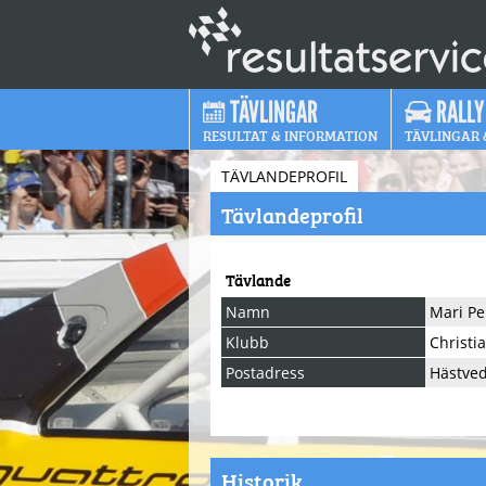
TÄVLINGAR
RALLY
RESULTAT & INFORMATION
TÄVLINGAR 
TÄVLANDEPROFIL
Tävlandeprofil
Tävlande
Namn
Mari Pe
Klubb
Christi
Postadress
Hästve
Historik