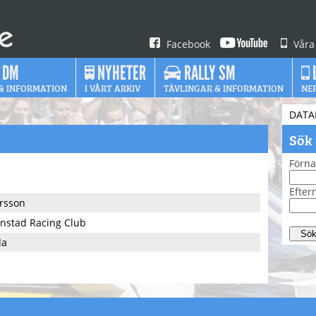
Facebook
Våra
 DM
NYHETER
RALLY SM
& INFORMATION
I VÅRT ARKIV
TÄVLINGAR & INFORMATION
NE
DATA
Sök
Förn
Efte
rsson
anstad Racing Club
da