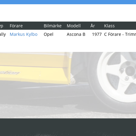
yp
Förare
Bilmärke
Modell
År
Klass
lly
Markus Kylbo
Opel
Ascona B
1977
C Förare - Trim