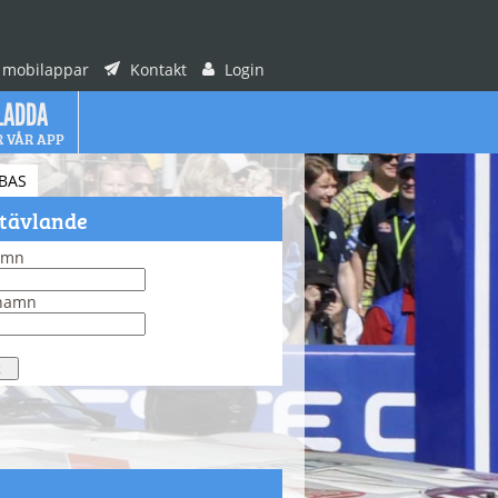
 mobilappar
Kontakt
Login
LADDA
R VÅR APP
BAS
 tävlande
amn
rnamn