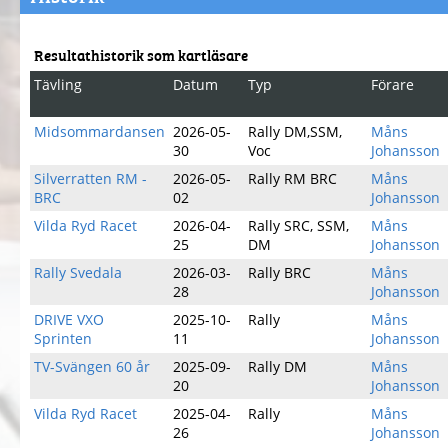
Resultathistorik som kartläsare
Tävling
Datum
Typ
Förare
Midsommardansen
2026-05-
Rally DM,SSM,
Måns
30
Voc
Johansson
Silverratten RM -
2026-05-
Rally RM BRC
Måns
BRC
02
Johansson
Vilda Ryd Racet
2026-04-
Rally SRC, SSM,
Måns
25
DM
Johansson
Rally Svedala
2026-03-
Rally BRC
Måns
28
Johansson
DRIVE VXO
2025-10-
Rally
Måns
Sprinten
11
Johansson
TV-Svängen 60 år
2025-09-
Rally DM
Måns
20
Johansson
Vilda Ryd Racet
2025-04-
Rally
Måns
26
Johansson