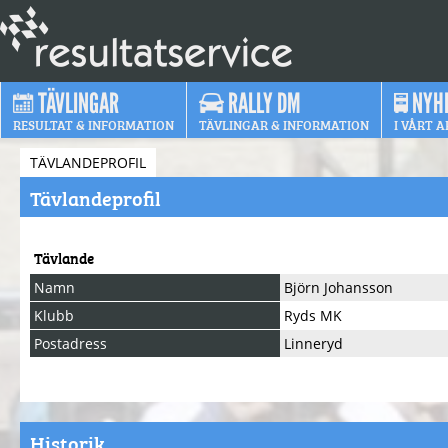
TÄVLINGAR
RALLY DM
NYH
RESULTAT & INFORMATION
TÄVLINGAR & INFORMATION
I VÅRT A
TÄVLANDEPROFIL
Tävlandeprofil
Tävlande
Namn
Björn Johansson
Klubb
Ryds MK
Postadress
Linneryd
Historik