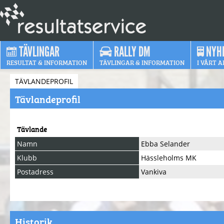
TÄVLINGAR
RALLY DM
NYH
RESULTAT & INFORMATION
TÄVLINGAR & INFORMATION
I VÅRT A
TÄVLANDEPROFIL
Tävlandeprofil
Tävlande
Namn
Ebba Selander
Klubb
Hässleholms MK
Postadress
Vankiva
Historik