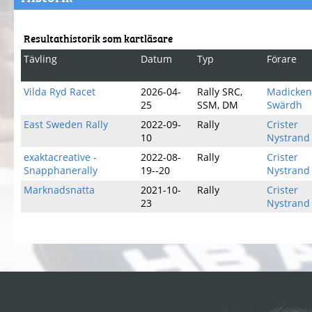
Resultathistorik som kartläsare
Tävling
Datum
Typ
Förare
Vilda Ryd Racet
2026-04-
Rally SRC,
Madicken
25
SSM, DM
Swärdh
East Sweden Rally
2022-09-
Rally
Crister
10
Nystrand
exaktacreative -
2022-08-
Rally
Crister
Snapphanerally
19--20
Nystrand
Marknadsnatta
2021-10-
Rally
Crister
23
Nystrand