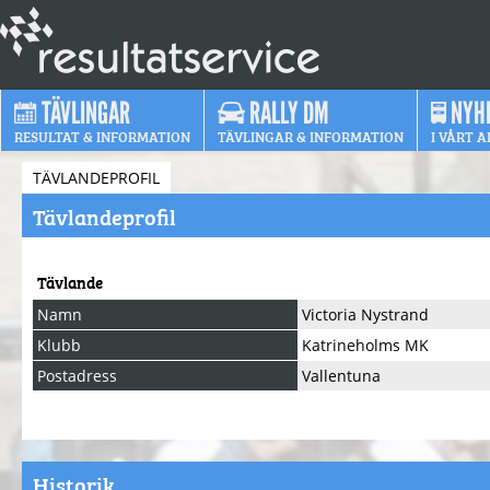
TÄVLINGAR
RALLY DM
NYH
RESULTAT & INFORMATION
TÄVLINGAR & INFORMATION
I VÅRT A
TÄVLANDEPROFIL
Tävlandeprofil
Tävlande
Namn
Victoria Nystrand
Klubb
Katrineholms MK
Postadress
Vallentuna
Historik