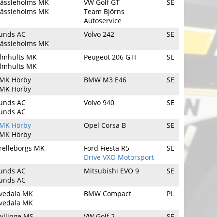
ässleholms MK
VW Golf GT
SE
ässleholms MK
Team Björns
Autoservice
unds AC
Volvo 242
SE
ässleholms MK
lmhults MK
Peugeot 206 GTI
SE
lmhults MK
MK Hörby
BMW M3 E46
SE
MK Hörby
unds AC
Volvo 940
SE
unds AC
MK Hörby
Opel Corsa B
SE
MK Hörby
relleborgs MK
Ford Fiesta R5
SE
Drive VXO Motorsport
unds AC
Mitsubishi EVO 9
SE
unds AC
vedala MK
BMW Compact
PL
vedala MK
yllinge MS
VW Golf 2
SE