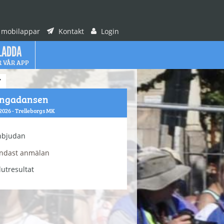
 mobilappar
Kontakt
Login
LADDA
R VÅR APP
Y
ingadansen
2026 - Trelleborgs MK
nbjudan
ndast anmälan
lutresultat