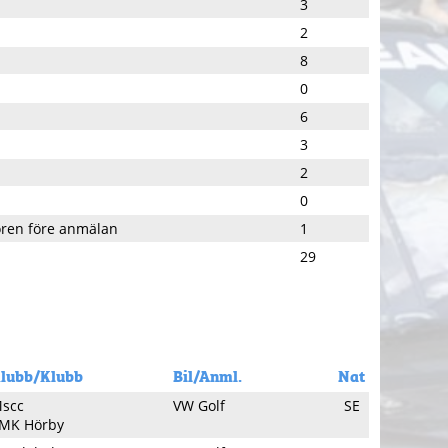
3
2
8
0
6
3
2
0
ören före anmälan
1
29
lubb/Klubb
Bil/Anml.
Nat
scc
VW Golf
SE
MK Hörby