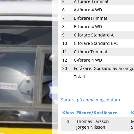
5
A-förare Trimmat
6
A-förare 4 WD
7
B-förareTrimmat
8
B-förare 4 WD
9
C förare Standard A
10
C förare Standard B/C
11
C-förareTrimmat
12
C-förare 4 WD
30
Föråkare. Godkänd av arrang
Totalt
Sortera på anmälningsdatum
Klass
Förare/Kartläsare
K
3
Thomas Larsson
M
Jörgen Nilsson
S