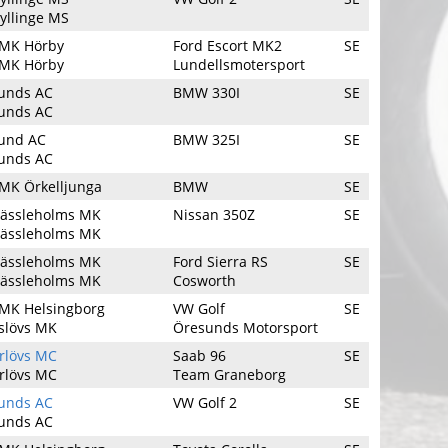
yllinge MS
MK Hörby
Ford Escort MK2
SE
MK Hörby
Lundellsmotersport
unds AC
BMW 330I
SE
unds AC
und AC
BMW 325I
SE
unds AC
MK Örkelljunga
BMW
SE
ässleholms MK
Nissan 350Z
SE
ässleholms MK
ässleholms MK
Ford Sierra RS
SE
ässleholms MK
Cosworth
MK Helsingborg
VW Golf
SE
slövs MK
Öresunds Motorsport
rlövs MC
Saab 96
SE
rlövs MC
Team Graneborg
unds AC
VW Golf 2
SE
unds AC