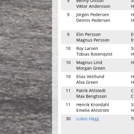
9
Benny Olsson
S
Viktor Andersson
H
9
Jörgen Pedersen
H
Dennis Pedersen
H
9
Elin Persson
E
Magnus Persson
E
10
Roy Larsen
S
Tobias Rosenqvist
H
10
Magnus Lind
H
Morgan Green
10
Elias Vestlund
H
Alva Green
H
11
Patrik Ahlstedt
C
Max Bengtsson
C
11
Henrik Krondahl
S
Emelie Ahlström
H
30
Lukas Hägg
T