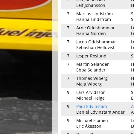
Leif Johansson
H
7
Marcus Lindström
S
Hanna Lindström
S
7
Arne Oddshammar
L
Hanna Norden
L
7
Jacob Oddshammar
L
Sebastian Hellqvist
L
7
Jesper Roslund
S
7
Martin Selander
H
Ebba Selander
H
7
Thomas Wiberg
H
Maja Wiberg
H
9
Lars Arvidsson
S
Michael Helge
E
9
Paul Edvinstam
A
Daniel Edvinstam Ander
A
9
Michael Flomén
L
Eric Åkesson
L