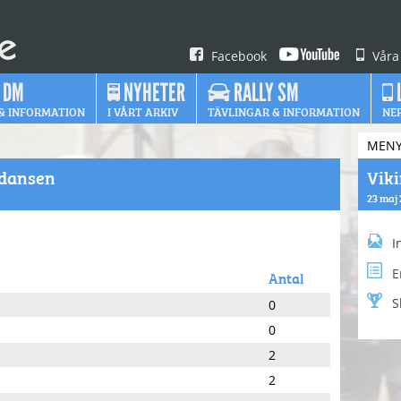
Facebook
Våra
 DM
NYHETER
RALLY SM
& INFORMATION
I VÅRT ARKIV
TÄVLINGAR & INFORMATION
NE
MEN
adansen
Vik
23 maj 
I
E
Antal
S
0
0
2
2