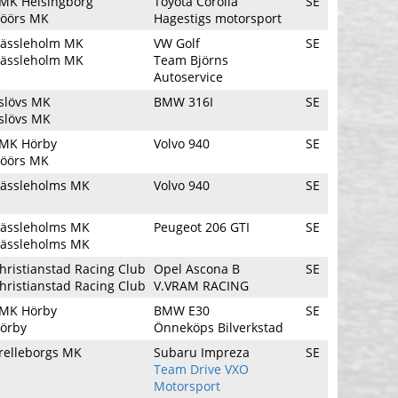
MK Helsingborg
Toyota Corolla
SE
öörs MK
Hagestigs motorsport
ässleholm MK
VW Golf
SE
ässleholm MK
Team Björns
Autoservice
slövs MK
BMW 316I
SE
slövs MK
MK Hörby
Volvo 940
SE
öörs MK
ässleholms MK
Volvo 940
SE
ässleholms MK
Peugeot 206 GTI
SE
ässleholms MK
hristianstad Racing Club
Opel Ascona B
SE
hristianstad Racing Club
V.VRAM RACING
MK Hörby
BMW E30
SE
örby
Önneköps Bilverkstad
relleborgs MK
Subaru Impreza
SE
Team Drive VXO
Motorsport