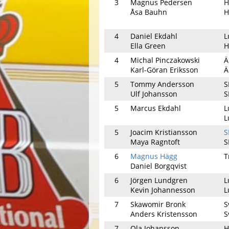
3
Magnus Pedersen
H
Åsa Bauhn
H
4
Daniel Ekdahl
L
Ella Green
H
4
Michal Pinczakowski
Ä
Karl-Göran Eriksson
Ä
5
Tommy Andersson
S
Ulf Johansson
S
5
Marcus Ekdahl
L
L
5
Joacim Kristiansson
S
Maya Ragntoft
S
6
Magnus Hägg
T
Daniel Borgqvist
6
Jörgen Lundgren
L
Kevin Johannesson
L
7
Skawomir Bronk
S
Anders Kristensson
S
7
Ola Johansson
H