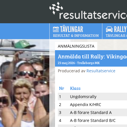
TÄVLINGAR
RALLY
RESULTAT & INFORMATION
TÄVLINGAR 
ANMÄLNINGSLISTA
Anmälda till Rally: Viking
23 maj 2026 - Trelleborgs MK
Producerad av
Resultatservice
Nr
Klass
1
Ungdomsrally
2
Appendix K/HRC
3
A-B förare Standard A
4
A-B förare Standard B/C