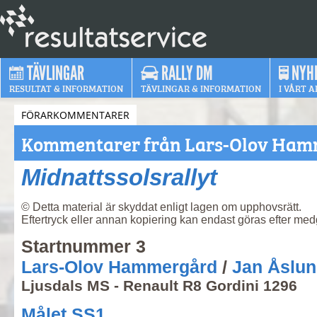
TÄVLINGAR
RALLY DM
NYH
RESULTAT & INFORMATION
TÄVLINGAR & INFORMATION
I VÅRT A
FÖRARKOMMENTARER
Kommentarer från Lars-Olov Ha
Midnattssolsrallyt
© Detta material är skyddat enligt lagen om upphovsrätt.
Eftertryck eller annan kopiering kan endast göras efter me
Startnummer 3
Lars-Olov Hammergård
/
Jan Åslu
Ljusdals MS - Renault R8 Gordini 1296
Målet SS1