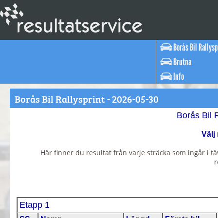
Borås Bil Rallysp
Brutna
Info
Borås Bil Rallysprint - 2026-05-30
Borås Bil 
Välj
Här finner du resultat från varje sträcka som ingår i tä
r
Etapp 1