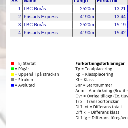
SS
Namn
Längd
Första bil
1
LBC Borås
2520m
13:21
2
Fristads Express
4190m
13:44
3
LBC Borås
2520m
15:19
4
Fristads Express
4190m
15:42
= Ej Startat
Förkortningsförklaringar
= Pågår
Tp = Totalplacering
= Uppehåll på sträckan
Kp = Klassplacering
= Struken
Kl = Klass
= Avslutad
Snr = Startnummer
Anm = Anmärkning (Brutit 
Övr = Övriga tillägg (Ex. tjuv
Trp = Transportprickar
Diff tot = Differans totalt
Diff kl = Differans klass
Diff fg = Differans föregåe