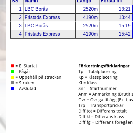
SS
Namn
Längd
Första bil
1
LBC Borås
2520m
13:21
2
Fristads Express
4190m
13:44
3
LBC Borås
2520m
15:19
4
Fristads Express
4190m
15:42
= Ej Startat
Förkortningsförklaringar
= Pågår
Tp = Totalplacering
= Uppehåll på sträckan
Kp = Klassplacering
= Struken
Kl = Klass
= Avslutad
Snr = Startnummer
Anm = Anmärkning (Brutit 
Övr = Övriga tillägg (Ex. tjuv
Trp = Transportprickar
Diff tot = Differans totalt
Diff kl = Differans klass
Diff fg = Differans föregåe