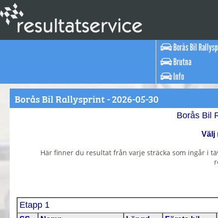
Borås Bil Rallysp
Brutna
Info
Borås Bil Rallysprint - 2026-05-30
Borås Bil 
Välj
Här finner du resultat från varje sträcka som ingår i tä
r
Etapp 1