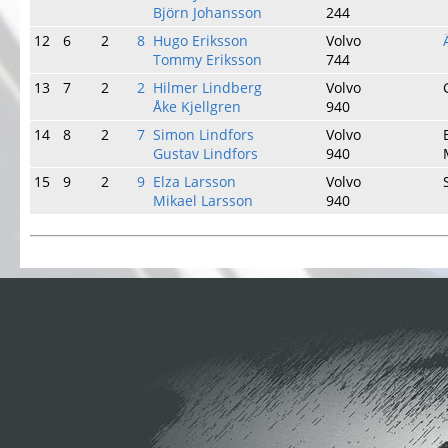
Björn Johansson
244
12
6
2
8
Hugo Eriksson
Volvo
Tommy Eriksson
744
13
7
2
2
Hilmer Lindberg
Volvo
Åke Kjellgren
940
14
8
2
7
Simon Lindfors
Volvo
Gustav Lindfors
940
15
9
2
9
Elza Larsson
Volvo
Mikael Larsson
940