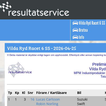
Vilda Ryd Racet 6 SS
Brutna
Info
Vilda Ryd Racet 6 SS - 2026-04-25
© Detta material är skyddat enligt lagen om upphovsrätt. Eftertryck eller annan kopiering 
Prelimi
Vilda Ryd
MPM Industriprodukter
Tota
Tp
Kp
Kl
Snr
Förare / Kartläsare
Bil
1
1
3
16
Lucas Carlsson
Suzuki
Robin Norling
Swift