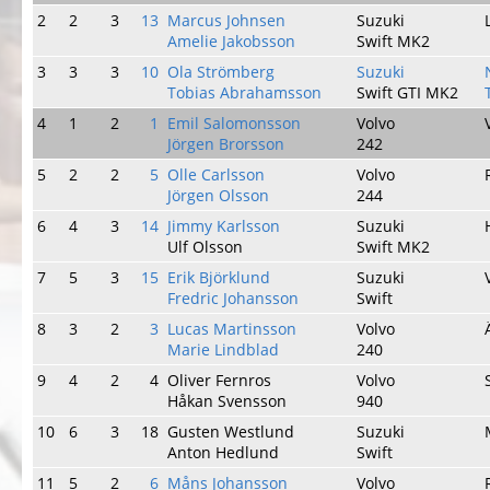
2
2
3
13
Marcus Johnsen
Suzuki
Amelie Jakobsson
Swift MK2
3
3
3
10
Ola Strömberg
Suzuki
Tobias Abrahamsson
Swift GTI MK2
4
1
2
1
Emil Salomonsson
Volvo
Jörgen Brorsson
242
5
2
2
5
Olle Carlsson
Volvo
Jörgen Olsson
244
6
4
3
14
Jimmy Karlsson
Suzuki
Ulf Olsson
Swift MK2
7
5
3
15
Erik Björklund
Suzuki
Fredric Johansson
Swift
8
3
2
3
Lucas Martinsson
Volvo
Marie Lindblad
240
9
4
2
4
Oliver Fernros
Volvo
Håkan Svensson
940
10
6
3
18
Gusten Westlund
Suzuki
Anton Hedlund
Swift
11
5
2
6
Måns Johansson
Volvo