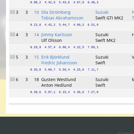
8.08,2  4.42,6  5.43,6  4.07,0  6.48,3
3
3
10
Ola Strömberg
Suzuki
Tobias Abrahamsson
Swift GTI MK2
8.12,0  4.42,2  5.44,7  4.09,2  6.51,9
4
3
14
Jimmy Karlsson
Suzuki
Ulf Olsson
Swift MK2
8.29,9  4.57,4  6.06,4  4.22,5  7.09,1
5
3
15
Erik Björklund
Suzuki
Fredric Johansson
Swift
8.35,8  5.00,7  5.59,4  4.25,0  7.11,7
6
3
18
Gusten Westlund
Suzuki
Anton Hedlund
Swift
8.38,6  5.07,1  6.15,4  4.36,6  7.27,0