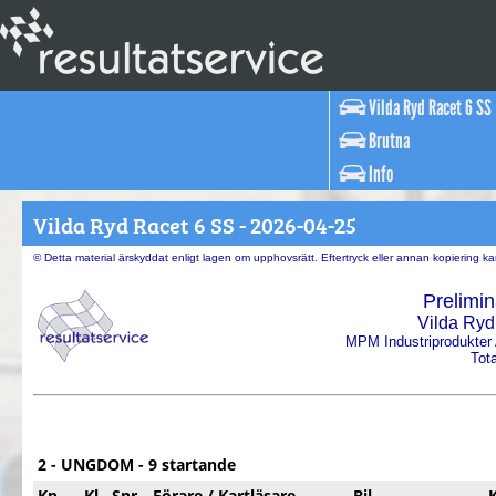
Vilda Ryd Racet 6 SS
Brutna
Info
Vilda Ryd Racet 6 SS - 2026-04-25
© Detta material ärskyddat enligt lagen om upphovsrätt. Eftertryck eller annan kopiering 
Prelimin
Vilda Ryd
MPM Industriprodukter
Tota
2 - UNGDOM - 9 startande
Kp
Kl
Snr
Förare / Kartläsare
Bil