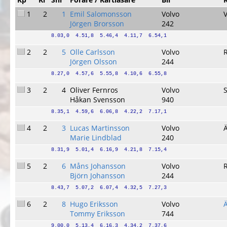
1
2
1
Emil Salomonsson
Volvo
Jörgen Brorsson
242
8.03,0  4.51,8  5.46,4  4.11,7  6.54,1
2
2
5
Olle Carlsson
Volvo
Jörgen Olsson
244
8.27,0  4.57,6  5.55,8  4.10,6  6.55,8
3
2
4
Oliver Fernros
Volvo
Håkan Svensson
940
8.35,1  4.59,6  6.06,8  4.22,2  7.17,1
4
2
3
Lucas Martinsson
Volvo
Marie Lindblad
240
8.31,9  5.01,4  6.16,9  4.21,8  7.15,4
5
2
6
Måns Johansson
Volvo
Björn Johansson
244
8.43,7  5.07,2  6.07,4  4.32,5  7.27,3
6
2
8
Hugo Eriksson
Volvo
Tommy Eriksson
744
9.00,0  5.13,4  6.16,3  4.34,2  7.37,6