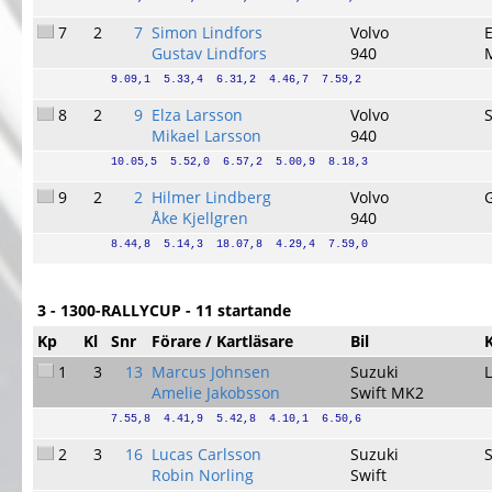
7
2
7
Simon Lindfors
Volvo
Gustav Lindfors
940
9.09,1  5.33,4  6.31,2  4.46,7  7.59,2
8
2
9
Elza Larsson
Volvo
Mikael Larsson
940
10.05,5  5.52,0  6.57,2  5.00,9  8.18,3
9
2
2
Hilmer Lindberg
Volvo
Åke Kjellgren
940
8.44,8  5.14,3  18.07,8  4.29,4  7.59,0
3 - 1300-RALLYCUP - 11 startande
Kp
Kl
Snr
Förare / Kartläsare
Bil
1
3
13
Marcus Johnsen
Suzuki
Amelie Jakobsson
Swift MK2
7.55,8  4.41,9  5.42,8  4.10,1  6.50,6
2
3
16
Lucas Carlsson
Suzuki
Robin Norling
Swift