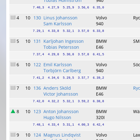
Tobias Holmström
940
7.40,3  4.27,9  5.25,9  3.56,6  6.35,0
4
10
130
Linus Johansson
Volvo
Ry
Sam Karlsson
940
7.29,1  4.33,8  5.32,1  3.57,0  6.33,8
5
10
131
Karljohan Ingesson
BMW
SM
Tobias Petersson
E46
7.37,4  4.29,8  5.30,8  3.57,8  6.41,5
6
10
122
Emil Karlsson
Volvo
Sö
Torbjörn Carlberg
940
7.41,2  4.34,6  5.29,5  3.57,7  6.39,2
7
10
136
Anders Sköld
BMW
Ry
Victor Johansson
E46
7.42,0  4.32,2  5.32,1  3.59,2  6.38,8
8
10
123
Anton Johansson
BMW
Wä
Hugo Nilsson
320I
7.48,1  4.33,4  5.31,1  4.00,3  6.42,4
9
10
124
Magnus Lindqvist
Volvo
La