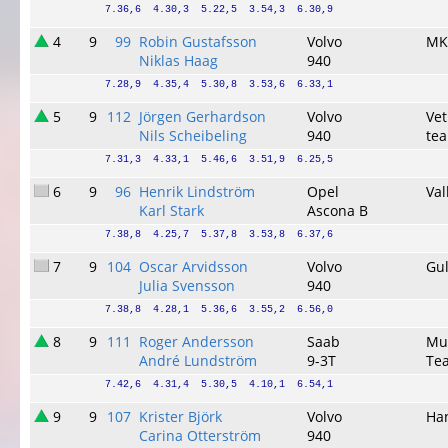
7.36,6  4.30,3  5.22,5  3.54,3  6.30,9
4
9
99
Robin Gustafsson
Volvo
MK
Niklas Haag
940
7.28,9  4.35,4  5.30,8  3.53,6  6.33,1
5
9
112
Jörgen Gerhardson
Volvo
Ve
Nils Scheibeling
940
te
7.31,3  4.33,1  5.46,6  3.51,9  6.25,5
6
9
96
Henrik Lindström
Opel
Va
Karl Stark
Ascona B
7.38,8  4.25,7  5.37,8  3.53,8  6.37,6
7
9
104
Oscar Arvidsson
Volvo
Gu
Julia Svensson
940
7.38,8  4.28,1  5.36,6  3.55,2  6.56,0
8
9
111
Roger Andersson
Saab
Mu
André Lundström
9-3T
Tea
7.42,6  4.31,4  5.30,5  4.10,1  6.54,1
9
9
107
Krister Björk
Volvo
Ha
Carina Otterström
940