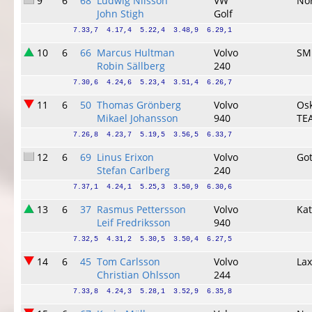
9
6
68
Ludwig Nilsson
VW
No
John Stigh
Golf
7.33,7  4.17,4  5.22,4  3.48,9  6.29,1
10
6
66
Marcus Hultman
Volvo
SM
Robin Sällberg
240
7.30,6  4.24,6  5.23,4  3.51,4  6.26,7
11
6
50
Thomas Grönberg
Volvo
Os
Mikael Johansson
940
TE
7.26,8  4.23,7  5.19,5  3.56,5  6.33,7
12
6
69
Linus Erixon
Volvo
Go
Stefan Carlberg
240
7.37,1  4.24,1  5.25,3  3.50,9  6.30,6
13
6
37
Rasmus Pettersson
Volvo
Ka
Leif Fredriksson
940
7.32,5  4.31,2  5.30,5  3.50,4  6.27,5
14
6
45
Tom Carlsson
Volvo
La
Christian Ohlsson
244
7.33,8  4.24,3  5.28,1  3.52,9  6.35,8