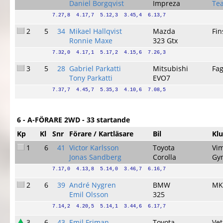
Daniel Borgqvist
Impreza
Te
7.27,8  4.17,7  5.12,3  3.45,4  6.13,7
2
5
34
Mikael Hallqvist
Mazda
Fi
Ronnie Maxe
323 Gtx
7.32,0  4.17,1  5.17,2  4.15,6  7.26,3
3
5
28
Gabriel Parkatti
Mitsubishi
Fa
Tony Parkatti
EVO7
7.37,7  4.45,7  5.35,3  4.10,6  7.08,5
6 - A-FÖRARE 2WD - 33 startande
Kp
Kl
Snr
Förare / Kartläsare
Bil
Kl
1
6
41
Victor Karlsson
Toyota
Vi
Jonas Sandberg
Corolla
Gy
7.17,0  4.13,8  5.14,0  3.46,7  6.16,7
2
6
39
André Nygren
BMW
MK
Emil Olsson
325
7.14,2  4.20,5  5.14,1  3.44,6  6.17,7
3
6
43
Emil Friman
Toyota
Ve