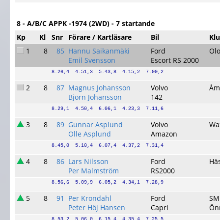
8 - A/B/C APPK -1974 (2WD) - 7 startande
Kp
Kl
Snr
Förare / Kartläsare
Bil
Kl
1
8
85
Hannu Saikanmäki
Ford
Ol
Emil Svensson
Escort RS 2000
8.26,4  4.51,3  5.43,8  4.15,2  7.00,2
2
8
87
Magnus Johansson
Volvo
Åm
Björn Johansson
142
8.29,1  4.50,4  6.06,1  4.23,3  7.11,6
3
8
89
Gunnar Asplund
Volvo
Wa
Olle Asplund
Amazon
8.45,0  5.10,4  6.07,4  4.37,2  7.31,4
4
8
86
Lars Nilsson
Ford
Hä
Per Malmström
RS2000
8.56,6  5.09,9  6.05,2  4.34,1  7.28,9
5
8
91
Per Krondahl
Ford
SM
Peter Höj Hansen
Capri
Önn
8.53,2  5.06,0  6.15,4  4.35,4  7.25,5