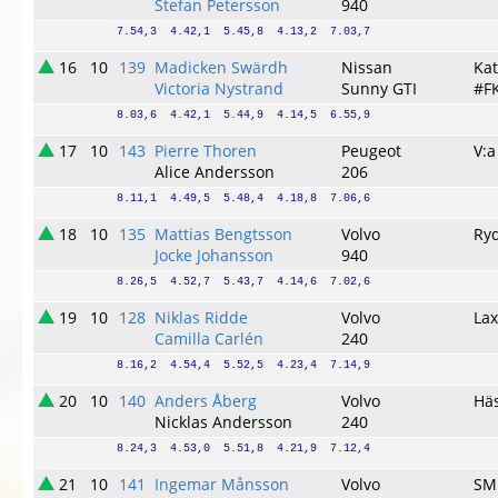
Stefan Petersson
940
7.54,3  4.42,1  5.45,8  4.13,2  7.03,7
16
10
139
Madicken Swärdh
Nissan
Ka
Victoria Nystrand
Sunny GTI
#F
8.03,6  4.42,1  5.44,9  4.14,5  6.55,9
17
10
143
Pierre Thoren
Peugeot
V:a
Alice Andersson
206
8.11,1  4.49,5  5.48,4  4.18,8  7.06,6
18
10
135
Mattias Bengtsson
Volvo
Ry
Jocke Johansson
940
8.26,5  4.52,7  5.43,7  4.14,6  7.02,6
19
10
128
Niklas Ridde
Volvo
La
Camilla Carlén
240
8.16,2  4.54,4  5.52,5  4.23,4  7.14,9
20
10
140
Anders Åberg
Volvo
Hä
Nicklas Andersson
240
8.24,3  4.53,0  5.51,8  4.21,9  7.12,4
21
10
141
Ingemar Månsson
Volvo
SM