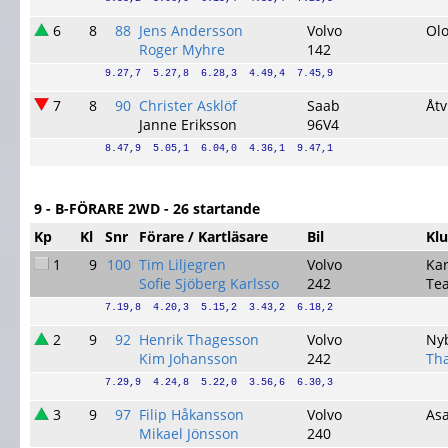
6
8
88
Jens Andersson
Volvo
Ol
Roger Myhre
142
9.27,7  5.27,8  6.28,3  4.49,4  7.45,9
7
8
90
Christer Asklöf
Saab
Åt
Janne Eriksson
96V4
8.47,9  5.05,1  6.04,0  4.36,1  9.47,1
9 - B-FÖRARE 2WD - 26 startande
Kp
Kl
Snr
Förare / Kartläsare
Bil
Kl
1
9
100
Tim Liljegren
Volvo
Kar
Sofie Sjöberg Karlsso
242
Tea
7.19,8  4.20,3  5.15,2  3.43,2  6.18,2
2
9
92
Henrik Thagesson
Volvo
Ny
Kim Johansson
242
Th
7.29,9  4.24,8  5.22,0  3.56,6  6.30,3
3
9
97
Filip Håkansson
Volvo
As
Mikael Jönsson
240