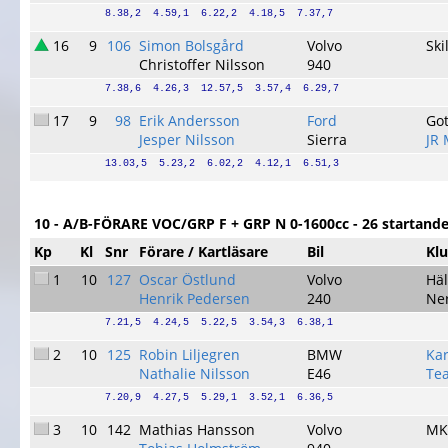
8.38,2  4.59,1  6.22,2  4.18,5  7.37,7
16
9
106
Simon Bolsgård
Volvo
Ski
Christoffer Nilsson
940
7.38,6  4.26,3  12.57,5  3.57,4  6.29,7
17
9
98
Erik Andersson
Ford
Go
Jesper Nilsson
Sierra
JR 
13.03,5  5.23,2  6.02,2  4.12,1  6.51,3
10 - A/B-FÖRARE VOC/GRP F + GRP N 0-1600cc - 26 startand
Kp
Kl
Snr
Förare / Kartläsare
Bil
Kl
1
10
127
Oscar Östlund
Volvo
Häl
Henrik Pedersen
240
Ne
7.21,5  4.24,5  5.22,5  3.54,3  6.38,1
2
10
125
Robin Liljegren
BMW
Kar
Nathalie Nilsson
E46
Tea
7.20,9  4.27,5  5.29,1  3.52,1  6.36,5
3
10
142
Mathias Hansson
Volvo
MK