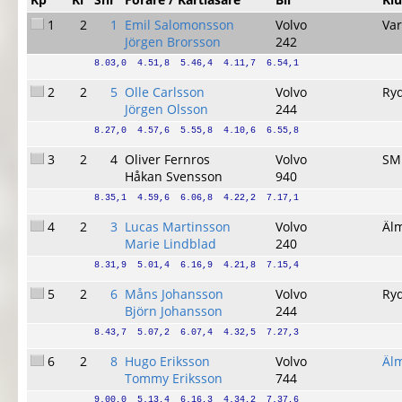
1
2
1
Emil Salomonsson
Volvo
Va
Jörgen Brorsson
242
8.03,0  4.51,8  5.46,4  4.11,7  6.54,1
2
2
5
Olle Carlsson
Volvo
Ry
Jörgen Olsson
244
8.27,0  4.57,6  5.55,8  4.10,6  6.55,8
3
2
4
Oliver Fernros
Volvo
SM
Håkan Svensson
940
8.35,1  4.59,6  6.06,8  4.22,2  7.17,1
4
2
3
Lucas Martinsson
Volvo
Äl
Marie Lindblad
240
8.31,9  5.01,4  6.16,9  4.21,8  7.15,4
5
2
6
Måns Johansson
Volvo
Ry
Björn Johansson
244
8.43,7  5.07,2  6.07,4  4.32,5  7.27,3
6
2
8
Hugo Eriksson
Volvo
Äl
Tommy Eriksson
744
9.00,0  5.13,4  6.16,3  4.34,2  7.37,6