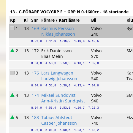
13 - C-FÖRARE VOC/GRP F + GRP N 0-1600cc - 18 startande
Kp
Kl
Snr
Förare / Kartläsare
Bil
Kl
1
13
169
Rasmus Persson
Volvo
Ry
Niklas Johansson
240
8.04,0  4.44,9  5.45,9  4.10,8  6.56,6
2
13
172
Erik Danielsson
Volvo
SM
Elias Melin
S70
8.04,0  4.50,3  5.50,9  4.16,1  7.02,8
3
13
176
Lars Langwagen
Volvo
Kar
Ludwig Johansson
S40
Tea
8.04,0  4.51,8  5.50,0  4.15,4  7.04,8
4
13
174
Mikael Sundqvist
Volvo
SM
Ann-Kristin Sundqvist
940
8.04,0  4.56,4  5.53,6  4.20,7  7.22,3
5
13
183
Tobias Ahlstedt
Volvo
Eks
Casper Johansson
740
8.04,0  5.01,5  5.59,5  4.23,4  7.13,2