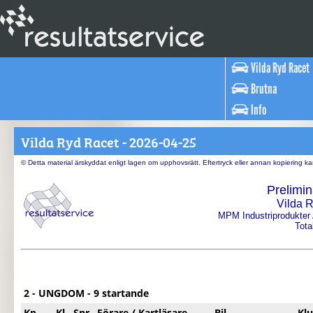
Vilda Ryd Racet
Brutna
Info
Vilda Ryd Racet - 2026-04-25
© Detta material ärskyddat enligt lagen om upphovsrätt. Eftertryck eller annan kopiering 
Prelimin
Vilda 
MPM Industriprodukter
Tota
2 - UNGDOM - 9 startande
Kp
Kl
Snr
Förare / Kartläsare
Bil
Kl