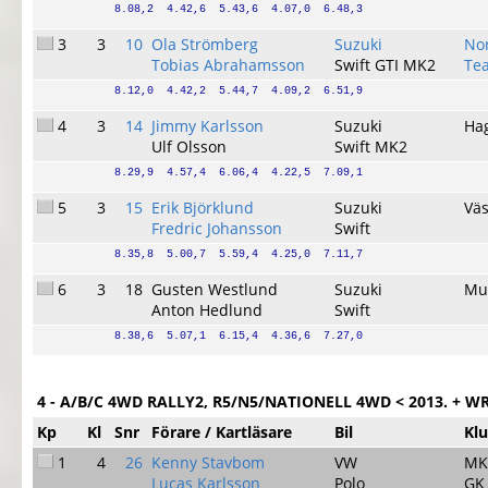
8.08,2  4.42,6  5.43,6  4.07,0  6.48,3
3
3
10
Ola Strömberg
Suzuki
No
Tobias Abrahamsson
Swift GTI MK2
Te
8.12,0  4.42,2  5.44,7  4.09,2  6.51,9
4
3
14
Jimmy Karlsson
Suzuki
Ha
Ulf Olsson
Swift MK2
8.29,9  4.57,4  6.06,4  4.22,5  7.09,1
5
3
15
Erik Björklund
Suzuki
Vä
Fredric Johansson
Swift
8.35,8  5.00,7  5.59,4  4.25,0  7.11,7
6
3
18
Gusten Westlund
Suzuki
Mu
Anton Hedlund
Swift
8.38,6  5.07,1  6.15,4  4.36,6  7.27,0
4 - A/B/C 4WD RALLY2, R5/N5/NATIONELL 4WD < 2013. + WRC 
Kp
Kl
Snr
Förare / Kartläsare
Bil
Kl
1
4
26
Kenny Stavbom
VW
MK
Lucas Karlsson
Polo
GK