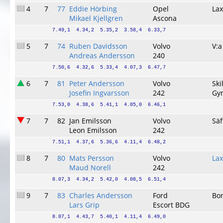
4
7
77
Eddie Hörbing
Opel
La
Mikael Kjellgren
Ascona
7.49,1  4.34,2  5.35,2  3.58,4  6.33,7
5
7
74
Ruben Davidsson
Volvo
V:a
Andreas Andersson
240
7.50,6  4.32,6  5.33,4  4.07,3  6.47,7
6
7
81
Peter Andersson
Volvo
Ski
Josefin Ingvarsson
242
Gym
7.53,0  4.38,6  5.41,1  4.05,0  6.46,1
7
7
82
Jan Emilsson
Volvo
Säf
Leon Emilsson
242
7.51,1  4.37,6  5.36,6  4.11,4  6.48,2
8
7
80
Mats Persson
Volvo
La
Maud Norell
242
8.07,3  4.34,2  5.42,0  4.08,5  6.51,4
9
7
83
Charles Andersson
Ford
Bo
Lars Grip
Escort BDG
8.07,1  4.43,7  5.40,1  4.11,4  6.49,0