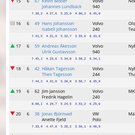
15
6
67
Kevin Möller
Volvo
No
Johannes Lundbäck
940
7.30,2  4.27,6  5.25,9  4.00,2  6.45,0
16
6
49
Hans Johansson
Volvo
Ol
Isabell Johansson
240
Te
7.41,5  4.31,9  5.32,7  3.55,6  6.33,6
17
6
59
Andreas Åkesson
Volvo
Ny
Ulrik Gustavsson
940
7.45,1  4.25,6  5.34,8  3.58,2  6.34,1
18
6
42
Håkan Tagesson
Volvo
Ny
Theo Tagesson
244
Th
7.44,2  4.31,0  5.28,8  3.58,7  6.35,8
19
6
62
Jim Jansson
Volvo
MK
Fredrik Hagelin
240
8.08,1  4.29,7  5.24,5  3.53,2  6.25,6
20
6
38
Jonas Björnvad
VW
Mä
Anette Fjeld
Polo
7.33,9  4.47,8  5.28,2  3.56,1  6.48,9