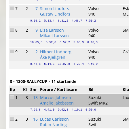
7
2
7
Simon Lindfors
Volvo
Esk
Gustav Lindfors
940
ME
9.09,1  5.33,4  6.31,2  4.46,7  7.59,2
8
2
9
Elza Larsson
Volvo
SM
Mikael Larsson
940
10.05,5  5.52,0  6.57,2  5.00,9  8.18,3
9
2
2
Hilmer Lindberg
Volvo
Gr
Åke Kjellgren
940
8.44,8  5.14,3  18.07,8  4.29,4  7.59,0
3 - 1300-RALLYCUP - 11 startande
Kp
Kl
Snr
Förare / Kartläsare
Bil
Kl
1
3
13
Marcus Johnsen
Suzuki
La
Amelie Jakobsson
Swift MK2
7.55,8  4.41,9  5.42,8  4.10,1  6.50,6
2
3
16
Lucas Carlsson
Suzuki
SM
Robin Norling
Swift