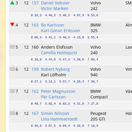
3
12
157
Daniel Vebster
Volvo
SM
Victor Marken
242
8.10,3  4.46,5  5.46,3  4.07,9  6.53,6
4
12
165
Bo Karlsson
BMW
Äl
Karl-Göran Eriksson
325
8.06,5  4.41,1  5.46,5  4.15,8  6.55,4
5
12
160
Anders Elofsson
Volvo
La
Camilla Holmquist
240
8.18,8  4.44,0  5.47,3  4.26,6  7.09,4
6
12
159
Robert Nyberg
Volvo
Vi
Karl Löfholm
940
8.27,1  5.12,1  5.57,7  4.29,3  7.30,7
7
12
162
Peter Magnusson
BMW
Vä
Pär Carlsson
Compact
8.40,7  5.02,4  6.02,3  4.31,8  7.27,8
8
12
167
Simon Nilsson
Peugeot
Hä
Lina Hammarstedt
205 GTI
8.46,6  5.07,5  6.04,4  4.32,0  7.18,9