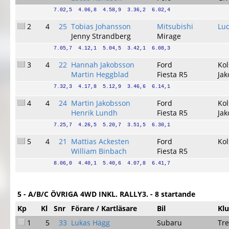
7.02,5  4.06,8  4.58,9  3.36,2  6.02,4
2
4
25
Tobias Johansson
Mitsubishi
Lu
Jenny Strandberg
Mirage
7.05,7  4.12,1  5.04,5  3.42,1  6.08,3
3
4
22
Hannah Jakobsson
Ford
Ko
Martin Heggblad
Fiesta R5
Jak
7.32,3  4.17,8  5.12,9  3.46,6  6.14,1
4
4
24
Martin Jakobsson
Ford
Ko
Henrik Lundh
Fiesta R5
Jak
7.25,7  4.26,5  5.20,7  3.51,5  6.30,1
5
4
21
Mattias Ackesten
Ford
Ko
William Binbach
Fiesta R5
8.06,0  4.40,1  5.40,6  4.07,8  6.41,7
5 - A/B/C ÖVRIGA 4WD INKL. RALLY3. - 8 startande
Kp
Kl
Snr
Förare / Kartläsare
Bil
Kl
1
5
33
Lukas Hägg
Subaru
Tre