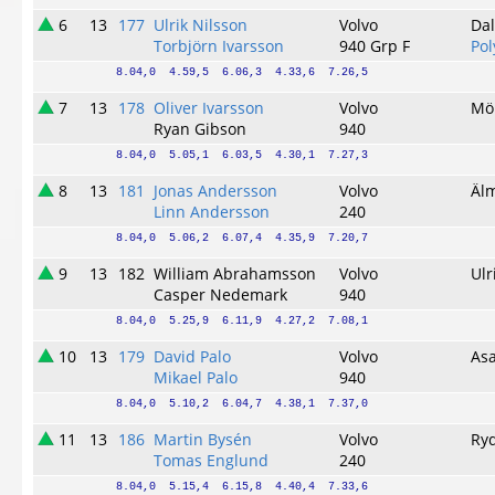
6
13
177
Ulrik Nilsson
Volvo
Da
Torbjörn Ivarsson
940 Grp F
Po
8.04,0  4.59,5  6.06,3  4.33,6  7.26,5
7
13
178
Oliver Ivarsson
Volvo
Mö
Ryan Gibson
940
8.04,0  5.05,1  6.03,5  4.30,1  7.27,3
8
13
181
Jonas Andersson
Volvo
Äl
Linn Andersson
240
8.04,0  5.06,2  6.07,4  4.35,9  7.20,7
9
13
182
William Abrahamsson
Volvo
Ul
Casper Nedemark
940
8.04,0  5.25,9  6.11,9  4.27,2  7.08,1
10
13
179
David Palo
Volvo
As
Mikael Palo
940
8.04,0  5.10,2  6.04,7  4.38,1  7.37,0
11
13
186
Martin Bysén
Volvo
Ry
Tomas Englund
240
8.04,0  5.15,4  6.15,8  4.40,4  7.33,6