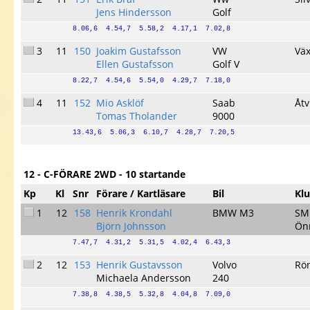
Jens Hindersson
Golf
8.06,6  4.54,7  5.58,2  4.17,1  7.02,8
3
11
150
Joakim Gustafsson
VW
Vä
Ellen Gustafsson
Golf V
8.22,7  4.54,6  5.54,0  4.29,7  7.18,0
4
11
152
Mio Asklöf
Saab
Åt
Tomas Tholander
9000
13.43,6  5.06,3  6.10,7  4.28,7  7.20,5
12 - C-FÖRARE 2WD - 10 startande
Kp
Kl
Snr
Förare / Kartläsare
Bil
Kl
1
12
158
Henrik Krondahl
BMW M3
SM
Björn Johnsson
Önn
7.47,7  4.31,2  5.31,5  4.02,4  6.43,3
2
12
153
Henrik Gustavsson
Volvo
Rö
Michaela Andersson
240
7.38,8  4.38,5  5.32,8  4.04,8  7.09,0