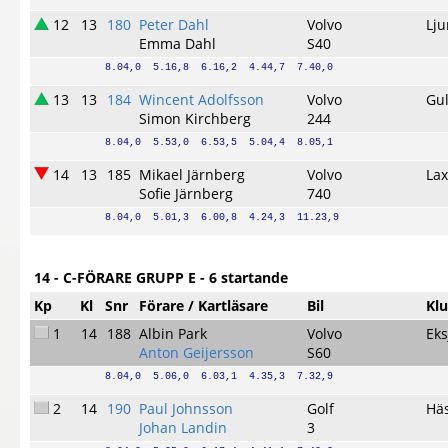
12
13
180
Peter Dahl
Volvo
Lj
Emma Dahl
S40
8.04,0  5.16,8  6.16,2  4.44,7  7.40,0
13
13
184
Wincent Adolfsson
Volvo
Gu
Simon Kirchberg
244
8.04,0  5.53,0  6.53,5  5.04,4  8.05,1
14
13
185
Mikael Järnberg
Volvo
La
Sofie Järnberg
740
8.04,0  5.01,3  6.00,8  4.24,3  11.23,9
14 - C-FÖRARE GRUPP E - 6 startande
Kp
Kl
Snr
Förare / Kartläsare
Bil
Kl
1
14
188
Albin Park
Volvo
Eks
Anton Geijersson
S60
8.04,0  5.06,0  6.03,1  4.35,3  7.32,9
2
14
190
Paul Johnsson
Golf
Hä
Johan Landin
3