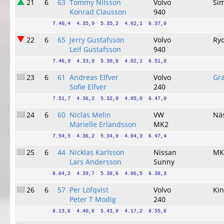
21
6
63
Tommy Nilsson
Volvo
Si
Konrad Clausson
940
7.46,4  4.35,9  5.35,2  4.02,1  6.37,0
22
6
65
Jerry Gustafsson
Volvo
Ry
Leif Gustafsson
940
7.46,9  4.33,9  5.30,8  4.02,1  6.51,8
23
6
61
Andreas Elfver
Volvo
Gr
Sofie Elfver
240
7.51,7  4.36,2  5.32,8  4.05,0  6.47,0
24
6
60
Niclas Melin
VW
Nä
Marielle Erlandsson
MK2
7.54,5  4.36,2  5.34,0  4.04,3  6.47,4
25
6
44
Nicklas Karlsson
Nissan
MK
Lars Andersson
Sunny
8.04,2  4.39,7  5.38,6  4.06,5  6.38,3
26
6
57
Per Löfqvist
Volvo
Ki
Peter T Modig
240
8.13,6  4.40,6  5.43,8  4.17,2  6.55,6