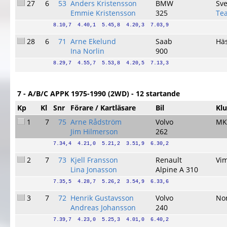
27
6
53
Anders Kristensson
BMW
Sv
Emmie Kristensson
325
Te
8.10,7  4.40,1  5.45,8  4.20,3  7.03,9
28
6
71
Arne Ekelund
Saab
Hä
Ina Norlin
900
8.29,7  4.55,7  5.53,8  4.20,5  7.13,3
7 - A/B/C APPK 1975-1990 (2WD) - 12 startande
Kp
Kl
Snr
Förare / Kartläsare
Bil
Kl
1
7
75
Arne Rådström
Volvo
MK
Jim Hilmerson
262
7.34,4  4.21,0  5.21,2  3.51,9  6.30,2
2
7
73
Kjell Fransson
Renault
Vi
Lina Jonasson
Alpine A 310
7.35,5  4.28,7  5.26,2  3.54,9  6.33,6
3
7
72
Henrik Gustavsson
Volvo
No
Andreas Johansson
240
7.39,7  4.23,0  5.25,3  4.01,0  6.40,2