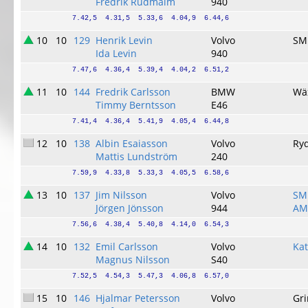
Fredrik Rudmalm
940
7.42,5  4.31,5  5.33,6  4.04,9  6.44,6
10
10
129
Henrik Levin
Volvo
SM
Ida Levin
940
7.47,6  4.36,4  5.39,4  4.04,2  6.51,2
11
10
144
Fredrik Carlsson
BMW
Wä
Timmy Berntsson
E46
7.41,4  4.36,4  5.41,9  4.05,4  6.44,8
12
10
138
Albin Esaiasson
Volvo
Ry
Mattis Lundström
240
7.59,9  4.33,8  5.33,3  4.05,5  6.58,6
13
10
137
Jim Nilsson
Volvo
SM
Jörgen Jönsson
944
AM-
7.56,6  4.38,4  5.40,8  4.14,0  6.54,3
14
10
132
Emil Carlsson
Volvo
Ka
Magnus Nilsson
S40
7.52,5  4.54,3  5.47,3  4.06,8  6.57,0
15
10
146
Hjalmar Petersson
Volvo
Gr