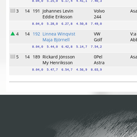
8.04,0  5.25,0  6.17,4  4.41,1  7.40,3
3
14
191
Johannes Levin
Volvo
As
Eddie Eriksson
244
8.04,0  5.28,0  6.27,8  4.50,8  7.49,0
4
14
192
Linnea Winqvist
VW
V:a
Maja Björnell
Golf
Ab
8.04,0  5.44,0  6.42,8  5.14,7  7.54,2
5
14
189
Rickard Jönsson
0Pel
As
My Henriksson
Astra
8.04,0  5.47,7  6.54,7  4.56,9  8.03,9