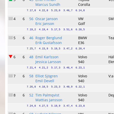
Marcus Sundh
Corolla
7.17,8  4.22,8  5.23,0  3.46,7  6.14,8
4
6
56
Oscar Janson
VW
SM
Eric Janson
Golf
7.19,2  4.19,4  5.17,5  3.51,6  6.20,5
5
6
46
Roger Berglund
BMW
Te
Erik Gustafsson
E36
7.25,7  4.15,9  5.19,5  3.47,2  6.20,4
6
6
48
Emil Karlsson
Volvo
Häl
Jessica Larsson
940
Ek
7.21,4  4.21,2  5.17,3  3.46,4  6.23,1
7
6
58
Elliot Sjögren
Volvo
V:a
Emil Devell
940
7.26,8  4.18,5  5.23,3  3.48,9  6.22,1
8
6
52
Tim Palmqvist
Volvo
Deg
Mattias Jansson
940
7.24,8  4.27,5  5.19,9  3.47,4  6.23,8