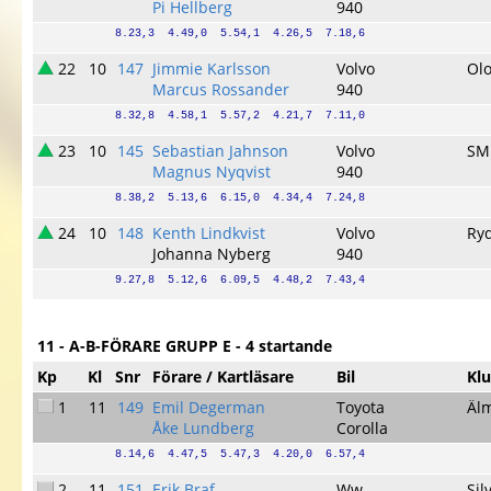
Pi Hellberg
940
8.23,3  4.49,0  5.54,1  4.26,5  7.18,6
22
10
147
Jimmie Karlsson
Volvo
Ol
Marcus Rossander
940
8.32,8  4.58,1  5.57,2  4.21,7  7.11,0
23
10
145
Sebastian Jahnson
Volvo
SM
Magnus Nyqvist
940
8.38,2  5.13,6  6.15,0  4.34,4  7.24,8
24
10
148
Kenth Lindkvist
Volvo
Ry
Johanna Nyberg
940
9.27,8  5.12,6  6.09,5  4.48,2  7.43,4
11 - A-B-FÖRARE GRUPP E - 4 startande
Kp
Kl
Snr
Förare / Kartläsare
Bil
Kl
1
11
149
Emil Degerman
Toyota
Äl
Åke Lundberg
Corolla
8.14,6  4.47,5  5.47,3  4.20,0  6.57,4
2
11
151
Erik Braf
Ww
Sil