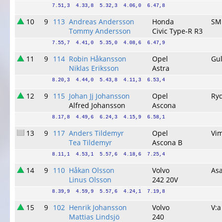
7.51,3  4.33,8  5.32,3  4.06,0  6.47,8
10
9
113
Andreas Andersson
Honda
SM
Tommy Andersson
Civic Type-R R3
7.55,7  4.41,0  5.35,0  4.08,6  6.47,9
11
9
114
Robin Håkansson
Opel
Gu
Niklas Eriksson
Astra
8.20,3  4.44,0  5.43,8  4.11,3  6.53,4
12
9
115
Johan Jj Johansson
Opel
Ry
Alfred Johansson
Ascona
8.17,8  4.49,6  6.24,3  4.15,9  6.58,1
13
9
117
Anders Tildemyr
Opel
Vi
Tea Tildemyr
Ascona B
8.11,1  4.53,1  5.57,6  4.18,6  7.25,4
14
9
110
Håkan Olsson
Volvo
As
Linus Olsson
242 20V
8.39,9  4.59,9  5.57,6  4.24,1  7.19,8
15
9
102
Henrik Johansson
Volvo
V:a
Mattias Lindsjö
240