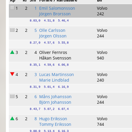
1
2
1
Emil Salomonsson
Volvo
Jörgen Brorsson
242
8.03,0  4.51,8  5.46,4
2
2
5
Olle Carlsson
Volvo
Jörgen Olsson
244
8.27,0  4.57,6  5.55,8
3
2
4
Oliver Fernros
Volvo
Håkan Svensson
940
8.35,1  4.59,6  6.06,8
4
2
3
Lucas Martinsson
Volvo
Marie Lindblad
240
8.31,9  5.01,4  6.16,9
5
2
6
Måns Johansson
Volvo
Björn Johansson
244
8.43,7  5.07,2  6.07,4
6
2
8
Hugo Eriksson
Volvo
Tommy Eriksson
744
9.00,0  5.13,4  6.16,3