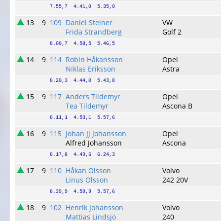
7.55,7  4.41,0  5.35,0
13
9
109
Daniel Steiner
VW
Frida Strandberg
Golf 2
8.00,7  4.58,5  5.46,5
14
9
114
Robin Håkansson
Opel
Niklas Eriksson
Astra
8.20,3  4.44,0  5.43,8
15
9
117
Anders Tildemyr
Opel
Tea Tildemyr
Ascona B
8.11,1  4.53,1  5.57,6
16
9
115
Johan Jj Johansson
Opel
Alfred Johansson
Ascona
8.17,8  4.49,6  6.24,3
17
9
110
Håkan Olsson
Volvo
Linus Olsson
242 20V
8.39,9  4.59,9  5.57,6
18
9
102
Henrik Johansson
Volvo
Mattias Lindsjö
240