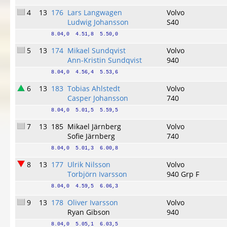
4
13
176
Lars Langwagen
Volvo
Ludwig Johansson
S40
8.04,0  4.51,8  5.50,0
5
13
174
Mikael Sundqvist
Volvo
Ann-Kristin Sundqvist
940
8.04,0  4.56,4  5.53,6
6
13
183
Tobias Ahlstedt
Volvo
Casper Johansson
740
8.04,0  5.01,5  5.59,5
7
13
185
Mikael Järnberg
Volvo
Sofie Järnberg
740
8.04,0  5.01,3  6.00,8
8
13
177
Ulrik Nilsson
Volvo
Torbjörn Ivarsson
940 Grp F
8.04,0  4.59,5  6.06,3
9
13
178
Oliver Ivarsson
Volvo
Ryan Gibson
940
8.04,0  5.05,1  6.03,5