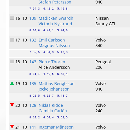
Stefan Petersson
940
7.54,3  4.42,1  5.45,8
16
10
139
Madicken Swärdh
Nissan
Victoria Nystrand
Sunny GTI
8.03,6  4.42,1  5.44,9
17
10
132
Emil Carlsson
Volvo
Magnus Nilsson
S40
7.52,5  4.54,3  5.47,3
18
10
143
Pierre Thoren
Peugeot
Alice Andersson
206
8.11,1  4.49,5  5.48,4
19
10
135
Mattias Bengtsson
Volvo
Jocke Johansson
940
8.26,5  4.52,7  5.43,7
20
10
128
Niklas Ridde
Volvo
Camilla Carlén
240
8.16,2  4.54,4  5.52,5
21
10
141
Ingemar Månsson
Volvo