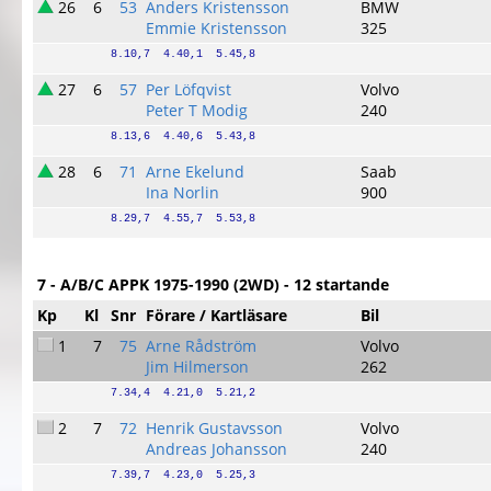
26
6
53
Anders Kristensson
BMW
Emmie Kristensson
325
8.10,7  4.40,1  5.45,8
27
6
57
Per Löfqvist
Volvo
Peter T Modig
240
8.13,6  4.40,6  5.43,8
28
6
71
Arne Ekelund
Saab
Ina Norlin
900
8.29,7  4.55,7  5.53,8
7 - A/B/C APPK 1975-1990 (2WD) - 12 startande
Kp
Kl
Snr
Förare / Kartläsare
Bil
1
7
75
Arne Rådström
Volvo
Jim Hilmerson
262
7.34,4  4.21,0  5.21,2
2
7
72
Henrik Gustavsson
Volvo
Andreas Johansson
240
7.39,7  4.23,0  5.25,3