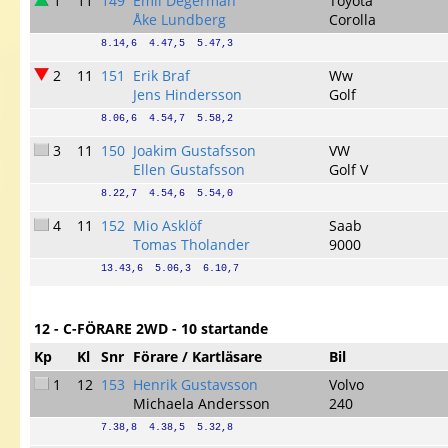
1
11
149
Emil Degerman
Toyota
Åke Lundberg
Corolla
8.14,6  4.47,5  5.47,3
2
11
151
Erik Braf
Ww
Jens Hindersson
Golf
8.06,6  4.54,7  5.58,2
3
11
150
Joakim Gustafsson
VW
Ellen Gustafsson
Golf V
8.22,7  4.54,6  5.54,0
4
11
152
Mio Asklöf
Saab
Tomas Tholander
9000
13.43,6  5.06,3  6.10,7
12 - C-FÖRARE 2WD - 10 startande
Kp
Kl
Snr
Förare / Kartläsare
Bil
1
12
153
Henrik Gustavsson
Volvo
Michaela Andersson
240
7.38,8  4.38,5  5.32,8