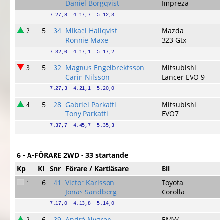
Daniel Borgqvist
Impreza
7.27,8  4.17,7  5.12,3
2
5
34
Mikael Hallqvist
Mazda
Ronnie Maxe
323 Gtx
7.32,0  4.17,1  5.17,2
3
5
32
Magnus Engelbrektsson
Mitsubishi
Carin Nilsson
Lancer EVO 9
7.27,3  4.21,1  5.20,0
4
5
28
Gabriel Parkatti
Mitsubishi
Tony Parkatti
EVO7
7.37,7  4.45,7  5.35,3
6 - A-FÖRARE 2WD - 33 startande
Kp
Kl
Snr
Förare / Kartläsare
Bil
1
6
41
Victor Karlsson
Toyota
Jonas Sandberg
Corolla
7.17,0  4.13,8  5.14,0
2
6
39
André Nygren
BMW