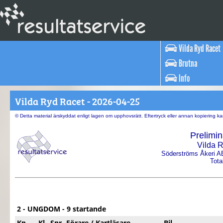
Vilda Ryd Racet
Brutna
Info
Vilda Ryd Racet - 2026-04-25
© Detta material ärskyddat enligt lagen om upphovsrätt. Eftertryck eller annan kopiering 
Prelimin
Vilda 
Söderströms Åkeri A
Tota
2 - UNGDOM - 9 startande
Kp
Kl
Snr
Förare / Kartläsare
Bil