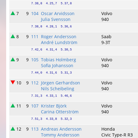
7.38,8  4.25,7  5.37,8
7
9
104
Oscar Arvidsson
Volvo
Julia Svensson
940
7.38,8  4.28,1  5.36,6
8
9
111
Roger Andersson
Saab
André Lundström
9-3T
7.42,6  4.31,4  5.30,5
9
9
105
Tobias Holmberg
Volvo
Sofia Johansson
940
7.44,0  4.31,6  5.31,3
10
9
112
Jörgen Gerhardson
Volvo
Nils Scheibeling
940
7.31,3  4.33,1  5.46,6
11
9
107
Krister Björk
Volvo
Carina Otterström
940
7.51,3  4.33,8  5.32,3
12
9
113
Andreas Andersson
Honda
Tommy Andersson
Civic Type-R R3