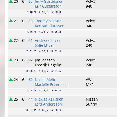
20
6
65
Jerry Gustafsson
Volvo
Leif Gustafsson
940
7.46,9  4.33,9  5.30,8
21
6
63
Tommy Nilsson
Volvo
Konrad Clausson
940
7.46,4  4.35,9  5.35,2
22
6
61
Andreas Elfver
Volvo
Sofie Elfver
240
7.51,7  4.36,2  5.32,8
23
6
62
Jim Jansson
Volvo
Fredrik Hagelin
240
8.08,1  4.29,7  5.24,5
24
6
60
Niclas Melin
VW
Marielle Erlandsson
MK2
7.54,5  4.36,2  5.34,0
25
6
44
Nicklas Karlsson
Nissan
Lars Andersson
Sunny
8.04,2  4.39,7  5.38,6