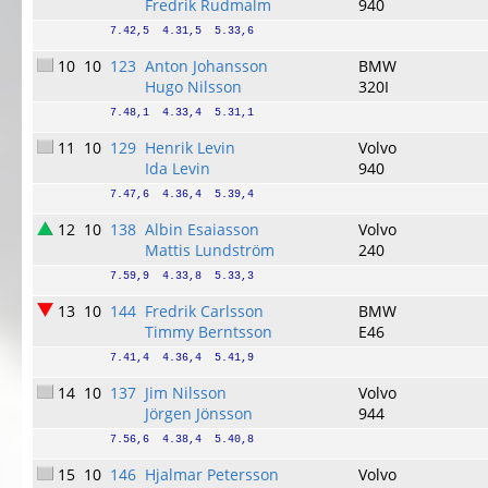
Fredrik Rudmalm
940
7.42,5  4.31,5  5.33,6
10
10
123
Anton Johansson
BMW
Hugo Nilsson
320I
7.48,1  4.33,4  5.31,1
11
10
129
Henrik Levin
Volvo
Ida Levin
940
7.47,6  4.36,4  5.39,4
12
10
138
Albin Esaiasson
Volvo
Mattis Lundström
240
7.59,9  4.33,8  5.33,3
13
10
144
Fredrik Carlsson
BMW
Timmy Berntsson
E46
7.41,4  4.36,4  5.41,9
14
10
137
Jim Nilsson
Volvo
Jörgen Jönsson
944
7.56,6  4.38,4  5.40,8
15
10
146
Hjalmar Petersson
Volvo