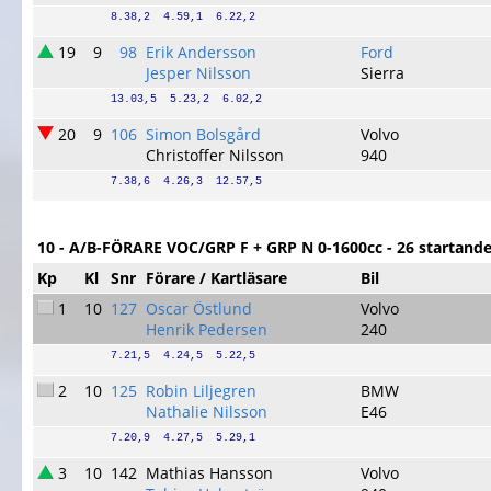
8.38,2  4.59,1  6.22,2
19
9
98
Erik Andersson
Ford
Jesper Nilsson
Sierra
13.03,5  5.23,2  6.02,2
20
9
106
Simon Bolsgård
Volvo
Christoffer Nilsson
940
7.38,6  4.26,3  12.57,5
10 - A/B-FÖRARE VOC/GRP F + GRP N 0-1600cc - 26 startand
Kp
Kl
Snr
Förare / Kartläsare
Bil
1
10
127
Oscar Östlund
Volvo
Henrik Pedersen
240
7.21,5  4.24,5  5.22,5
2
10
125
Robin Liljegren
BMW
Nathalie Nilsson
E46
7.20,9  4.27,5  5.29,1
3
10
142
Mathias Hansson
Volvo