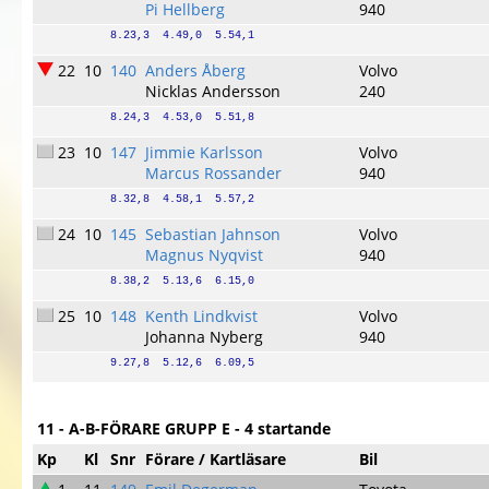
Pi Hellberg
940
8.23,3  4.49,0  5.54,1
22
10
140
Anders Åberg
Volvo
Nicklas Andersson
240
8.24,3  4.53,0  5.51,8
23
10
147
Jimmie Karlsson
Volvo
Marcus Rossander
940
8.32,8  4.58,1  5.57,2
24
10
145
Sebastian Jahnson
Volvo
Magnus Nyqvist
940
8.38,2  5.13,6  6.15,0
25
10
148
Kenth Lindkvist
Volvo
Johanna Nyberg
940
9.27,8  5.12,6  6.09,5
11 - A-B-FÖRARE GRUPP E - 4 startande
Kp
Kl
Snr
Förare / Kartläsare
Bil