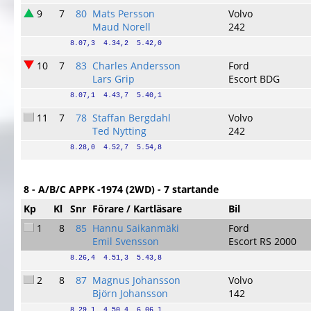
9
7
80
Mats Persson
Volvo
Maud Norell
242
8.07,3  4.34,2  5.42,0
10
7
83
Charles Andersson
Ford
Lars Grip
Escort BDG
8.07,1  4.43,7  5.40,1
11
7
78
Staffan Bergdahl
Volvo
Ted Nytting
242
8.28,0  4.52,7  5.54,8
8 - A/B/C APPK -1974 (2WD) - 7 startande
Kp
Kl
Snr
Förare / Kartläsare
Bil
1
8
85
Hannu Saikanmäki
Ford
Emil Svensson
Escort RS 2000
8.26,4  4.51,3  5.43,8
2
8
87
Magnus Johansson
Volvo
Björn Johansson
142
8.29,1  4.50,4  6.06,1