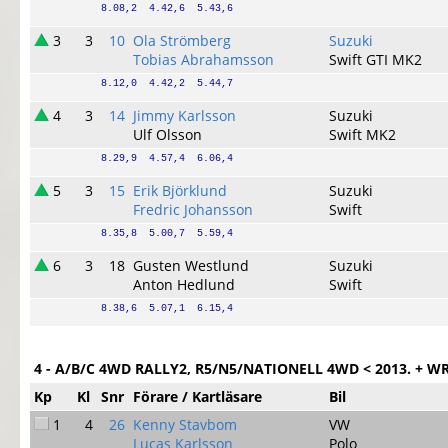
8.08,2  4.42,6  5.43,6
3
3
10
Ola Strömberg
Suzuki
Tobias Abrahamsson
Swift GTI MK2
8.12,0  4.42,2  5.44,7
4
3
14
Jimmy Karlsson
Suzuki
Ulf Olsson
Swift MK2
8.29,9  4.57,4  6.06,4
5
3
15
Erik Björklund
Suzuki
Fredric Johansson
Swift
8.35,8  5.00,7  5.59,4
6
3
18
Gusten Westlund
Suzuki
Anton Hedlund
Swift
8.38,6  5.07,1  6.15,4
4 - A/B/C 4WD RALLY2, R5/N5/NATIONELL 4WD < 2013. + WRC 
Kp
Kl
Snr
Förare / Kartläsare
Bil
1
4
26
Kenny Stavbom
VW
Lucas Karlsson
Polo