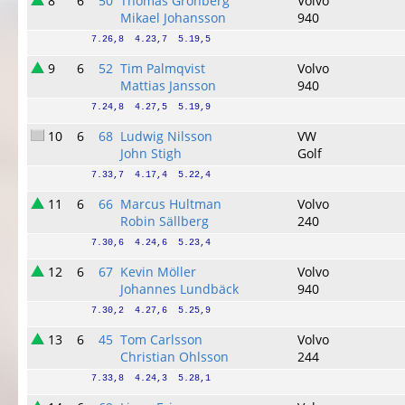
8
6
50
Thomas Grönberg
Volvo
Mikael Johansson
940
7.26,8  4.23,7  5.19,5
9
6
52
Tim Palmqvist
Volvo
Mattias Jansson
940
7.24,8  4.27,5  5.19,9
10
6
68
Ludwig Nilsson
VW
John Stigh
Golf
7.33,7  4.17,4  5.22,4
11
6
66
Marcus Hultman
Volvo
Robin Sällberg
240
7.30,6  4.24,6  5.23,4
12
6
67
Kevin Möller
Volvo
Johannes Lundbäck
940
7.30,2  4.27,6  5.25,9
13
6
45
Tom Carlsson
Volvo
Christian Ohlsson
244
7.33,8  4.24,3  5.28,1