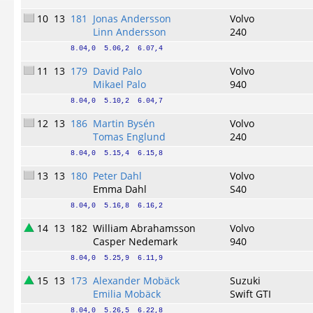
10
13
181
Jonas Andersson
Volvo
Linn Andersson
240
8.04,0  5.06,2  6.07,4
11
13
179
David Palo
Volvo
Mikael Palo
940
8.04,0  5.10,2  6.04,7
12
13
186
Martin Bysén
Volvo
Tomas Englund
240
8.04,0  5.15,4  6.15,8
13
13
180
Peter Dahl
Volvo
Emma Dahl
S40
8.04,0  5.16,8  6.16,2
14
13
182
William Abrahamsson
Volvo
Casper Nedemark
940
8.04,0  5.25,9  6.11,9
15
13
173
Alexander Mobäck
Suzuki
Emilia Mobäck
Swift GTI
8.04,0  5.26,5  6.22,8