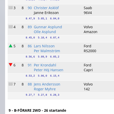
3
8
90
Christer Asklöf
Saab
Janne Eriksson
96V4
8.47,9  5.05,1  6.04,0
4
8
89
Gunnar Asplund
Volvo
Olle Asplund
Amazon
8.45,0  5.10,4  6.07,4
5
8
86
Lars Nilsson
Ford
Per Malmström
RS2000
8.56,6  5.09,9  6.05,2
6
8
91
Per Krondahl
Ford
Peter Höj Hansen
Capri
8.53,2  5.06,0  6.15,4
7
8
88
Jens Andersson
Volvo
Roger Myhre
142
9.27,7  5.27,8  6.28,3
9 - B-FÖRARE 2WD - 26 startande