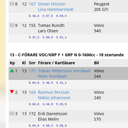
8
12
167
Simon Nilsson
Peugeot
Lina Hammarstedt
205 GTI
8.46,6  5.07,5  6.04,4
9
12
155
Tomas Rundh
Volvo
Lars Olsen
940
9.37,2  4.56,9  5.51,1
13 - C-FÖRARE VOC/GRP F + GRP N 0-1600cc - 18 startande
Kp
Kl
Snr
Förare / Kartläsare
Bil
1
13
171
Tobias Pettersson Nordwall
Volvo
Peter Nordwall
244
8.04,0  4.48,9  5.41,1
2
13
169
Rasmus Persson
Volvo
Niklas Johansson
240
8.04,0  4.44,9  5.45,9
3
13
172
Erik Danielsson
Volvo
Elias Melin
S70
8.04,0  4.50,3  5.50,9