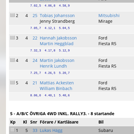
7.02,5  4.06,8  4.58,9
2
4
25
Tobias Johansson
Mitsubishi
Jenny Strandberg
Mirage
7.05,7  4.12,1  5.04,5
3
4
22
Hannah Jakobsson
Ford
Martin Heggblad
Fiesta R5
7.32,3  4.17,8  5.12,9
4
4
24
Martin Jakobsson
Ford
Henrik Lundh
Fiesta R5
7.25,7  4.26,5  5.20,7
5
4
21
Mattias Ackesten
Ford
William Binbach
Fiesta R5
8.06,0  4.40,1  5.40,6
5 - A/B/C ÖVRIGA 4WD INKL. RALLY3. - 8 startande
Kp
Kl
Snr
Förare / Kartläsare
Bil
1
5
33
Lukas Hägg
Subaru