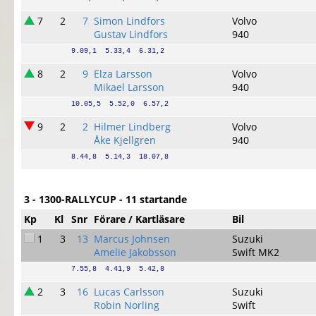
7
2
7
Simon Lindfors
Volvo
Gustav Lindfors
940
9.09,1  5.33,4  6.31,2
8
2
9
Elza Larsson
Volvo
Mikael Larsson
940
10.05,5  5.52,0  6.57,2
9
2
2
Hilmer Lindberg
Volvo
Åke Kjellgren
940
8.44,8  5.14,3  18.07,8
3 - 1300-RALLYCUP - 11 startande
Kp
Kl
Snr
Förare / Kartläsare
Bil
1
3
13
Marcus Johnsen
Suzuki
Amelie Jakobsson
Swift MK2
7.55,8  4.41,9  5.42,8
2
3
16
Lucas Carlsson
Suzuki
Robin Norling
Swift