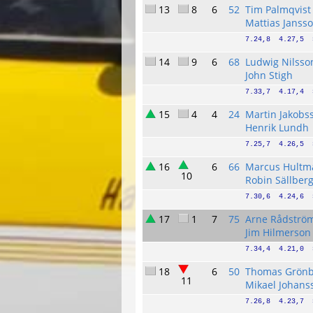
13
8
6
52
Tim Palmqvist
Mattias Janss
7.24,8  4.27,5  
14
9
6
68
Ludwig Nilsso
John Stigh
7.33,7  4.17,4  
15
4
4
24
Martin Jakobs
Henrik Lundh
7.25,7  4.26,5  
16
6
66
Marcus Hultm
10
Robin Sällber
7.30,6  4.24,6  
17
1
7
75
Arne Rådströ
Jim Hilmerson
7.34,4  4.21,0  
18
6
50
Thomas Grönb
11
Mikael Johans
7.26,8  4.23,7  