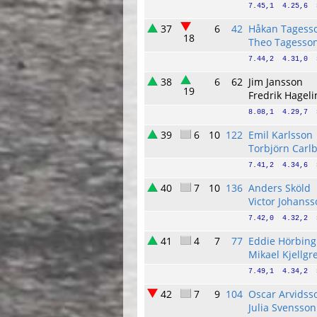
7.45,1  4.25,6  
37
6
42
Håkan Tagess
18
Theo Tagesso
7.44,2  4.31,0  
38
6
62
Jim Jansson
19
Fredrik Hageli
8.08,1  4.29,7  
39
6
10
122
Emil Karlsson
Torbjörn Carl
7.41,2  4.34,6  
40
7
10
136
Anders Sköld
Victor Johans
7.42,0  4.32,2  
41
4
7
77
Eddie Hörbing
Mikael Kjellgr
7.49,1  4.34,2  
42
7
9
104
Oscar Arvidss
Julia Svensson