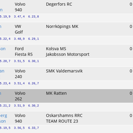
Volvo
Degerfors RC
0
on
940
5.19,9  3.47,4  6.23,8
n
VW
Norrköpings MK
0
Golf
5.22,4  3.48,9  6.29,1
son
Ford
Kolsva MS
0
Fiesta R5
Jakobsson Motorsport
5.20,7  3.51,5  6.30,1
an
Volvo
SMK Valdemarsvik
0
g
240
5.23,4  3.51,4  6.26,7
m
Volvo
MK Ratten
0
262
5.21,2  3.51,9  6.30,2
erg
Volvo
Oskarshamns RRC
0
son
940
TEAM ROUTE 23
5.19,5  3.56,5  6.33,7