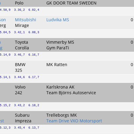
n
Polo
GK DOOR TEAM SWEDEN
4.58,9  3.36,2  6.02,4
son
Mitsubishi
Ludvika MS
0
erg
Mirage
5.04,5  3.42,1  6.08,3
n
Toyota
Vimmerby MS
0
rg
Corolla
Gym ParaTi
5.14,0  3.46,7  6.16,7
BMW
MK Ratten
0
325
5.14,1  3.44,6  6.17,7
Volvo
Karlskrona AK
0
242
Team Björns Autoservice
5.15,2  3.43,2  6.18,2
Subaru
Trelleborgs MK
0
st
Impreza
Team Drive VXO Motorsport
5.12,3  3.45,4  6.13,7