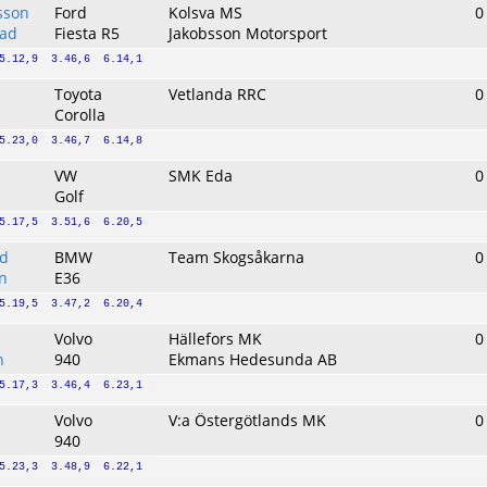
sson
Ford
Kolsva MS
0
lad
Fiesta R5
Jakobsson Motorsport
5.12,9  3.46,6  6.14,1
Toyota
Vetlanda RRC
0
h
Corolla
5.23,0  3.46,7  6.14,8
VW
SMK Eda
0
Golf
5.17,5  3.51,6  6.20,5
nd
BMW
Team Skogsåkarna
0
on
E36
5.19,5  3.47,2  6.20,4
Volvo
Hällefors MK
0
n
940
Ekmans Hedesunda AB
5.17,3  3.46,4  6.23,1
Volvo
V:a Östergötlands MK
0
940
5.23,3  3.48,9  6.22,1