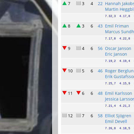
7
3
4
22
Hannah Jakob
Martin Heggb
7.32,3  4.17,8  
8
3
6
43
Emil Friman
Marcus Sund
7.17,8  4.22,8  
9
4
6
56
Oscar Janson
Eric Janson
7.19,2  4.19,4  
10
5
6
46
Roger Berglu
Erik Gustafss
7.25,7  4.15,9  
11
6
6
48
Emil Karlsson
Jessica Larsso
7.21,4  4.21,2  
12
7
6
58
Elliot Sjögren
Emil Devell
7.26,8  4.18,5  