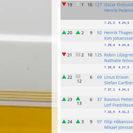
19
1
10
127
Oscar Östlund
Henrik Peders
7.21,5  4.24,5  
20
2
9
92
Henrik Thage
Kim Johansso
7.29,9  4.24,8  
21
2
10
125
Robin Liljegre
Nathalie Nils
7.20,9  4.27,5  
22
6
69
Linus Erixon
12
Stefan Carlbe
7.37,1  4.24,1  
23
6
37
Rasmus Pette
13
Leif Fredrikss
7.32,5  4.31,2  
24
3
9
97
Filip Håkanss
Mikael Jönsso