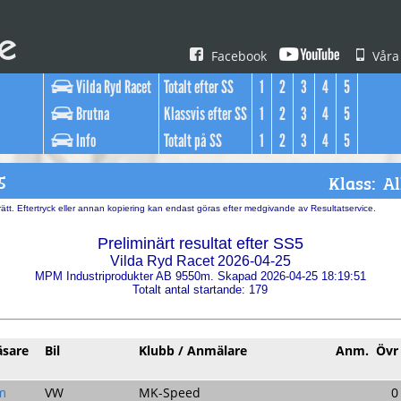
Facebook
Våra
Vilda Ryd Racet
Totalt efter SS
1
2
3
4
5
Brutna
Klassvis efter SS
1
2
3
4
5
Info
Totalt på SS
1
2
3
4
5
5
Klass:
ätt. Eftertryck eller annan kopiering kan endast göras efter medgivande av Resultatservice.
Preliminärt resultat efter SS5
Vilda Ryd Racet 2026-04-25
MPM Industriprodukter AB 9550m. Skapad 2026-04-25 18:19:51
Totalt antal startande: 179
äsare
Bil
Klubb / Anmälare
Anm.
Övr
m
VW
MK-Speed
0