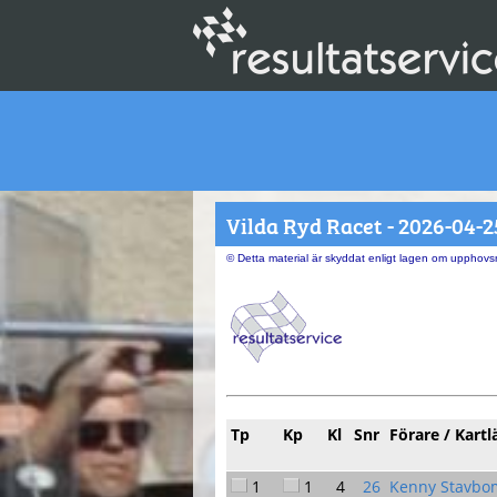
Vilda Ryd Racet - 2026-04-2
© Detta material är skyddat enligt lagen om upphovsr
Tp
Kp
Kl
Snr
Förare / Kartl
1
1
4
26
Kenny Stavbo