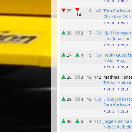
7.36,6  4.30,3  
25
6
45
Tom Carlsson
14
Christian Ohl
7.33,8  4.24,3  
26
2
7
73
Kjell Fransson
Lina Jonasson
7.35,5  4.28,7  
27
4
9
99
Robin Gustafs
Niklas Haag
7.28,9  4.35,4  
28
3
10
142
Mathias Hans
Tobias Holms
7.40,3  4.27,9  
29
4
10
130
Linus Johanss
Sam Karlsson
7.29,1  4.33,8  
30
5
9
112
Jörgen Gerha
Nils Scheibeli