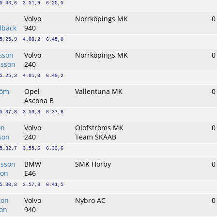
5.46,6  3.51,9  6.25,5
Volvo
Norrköpings MK
0
dbäck
940
5.25,9  4.00,2  6.45,0
sson
Volvo
Norrköpings MK
0
nsson
240
5.25,3  4.01,0  6.40,2
röm
Opel
Vallentuna MK
0
Ascona B
5.37,8  3.53,8  6.37,6
on
Volvo
Olofströms MK
0
son
240
Team SKÅAB
5.32,7  3.55,6  6.33,6
esson
BMW
SMK Hörby
0
son
E46
5.30,8  3.57,8  6.41,5
son
Volvo
Nybro AC
0
son
940