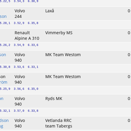
5.22,5  3.54,3  6.30,9
Volvo
Laxå
0
sson
244
5.28,1  3.52,9  6.35,8
Renault
Vimmerby MS
0
Alpine A 310
5.26,2  3.54,9  6.33,6
son
Volvo
MK Team Westom
0
940
5.30,8  3.53,6  6.33,1
son
Volvo
MK Team Westom
0
tröm
940
5.25,9  3.56,6  6.35,0
on
Volvo
Ryds MK
0
940
5.32,1  3.57,0  6.33,8
rdson
Volvo
Vetlanda RRC
0
ng
940
team Tabergs