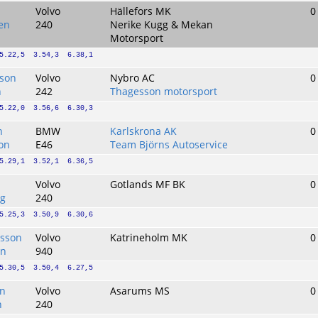
Volvo
Hällefors MK
0
en
240
Nerike Kugg & Mekan
Motorsport
5.22,5  3.54,3  6.38,1
sson
Volvo
Nybro AC
0
n
242
Thagesson motorsport
5.22,0  3.56,6  6.30,3
n
BMW
Karlskrona AK
0
son
E46
Team Björns Autoservice
5.29,1  3.52,1  6.36,5
Volvo
Gotlands MF BK
0
rg
240
5.25,3  3.50,9  6.30,6
rsson
Volvo
Katrineholm MK
0
on
940
5.30,5  3.50,4  6.27,5
on
Volvo
Asarums MS
0
n
240