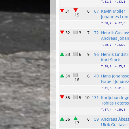
7.31,3  4.33,1  
31
6
67
Kevin Möller
15
Johannes Lun
7.30,2  4.27,6  
32
3
7
72
Henrik Gustav
Andreas Joha
7.39,7  4.23,0  
33
6
9
96
Henrik Lindst
Karl Stark
7.38,8  4.25,7  
34
6
49
Hans Johanss
16
Isabell Johans
7.41,5  4.31,9  
35
5
10
131
Karljohan Ing
Tobias Peters
7.37,4  4.29,8  
36
6
59
Andreas Åkes
17
Ulrik Gustavs