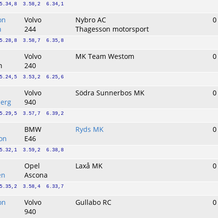
5.34,8  3.58,2  6.34,1
on
Volvo
Nybro AC
0
n
244
Thagesson motorsport
5.28,8  3.58,7  6.35,8
Volvo
MK Team Westom
0
n
240
5.24,5  3.53,2  6.25,6
Volvo
Södra Sunnerbos MK
0
berg
940
5.29,5  3.57,7  6.39,2
BMW
Ryds MK
0
son
E46
5.32,1  3.59,2  6.38,8
Opel
Laxå MK
0
en
Ascona
5.35,2  3.58,4  6.33,7
on
Volvo
Gullabo RC
0
940