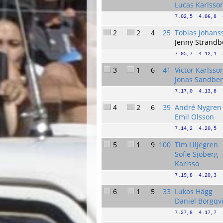
Lucas Karlsso
7.02,5  4.06,8  
2
2
4
25
Tobias Johans
Jenny Strandb
7.05,7  4.12,1  
3
1
6
41
Victor Karlsso
Jonas Sandbe
7.17,0  4.13,8  
4
2
6
39
André Nygren
Emil Olsson
7.14,2  4.20,5  
5
1
9
100
Tim Liljegren
Sofie Sjöberg
Karlsso
7.19,8  4.20,3  
6
1
5
33
Lukas Hägg
Daniel Borgqvi
7.27,8  4.17,7  