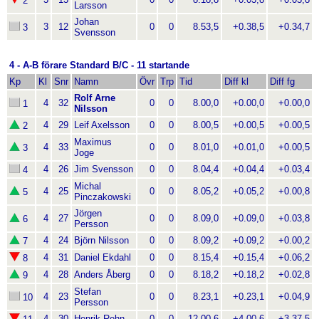
2
Larsson
Johan
3
12
0
0
8.53,5
+0.38,5
+0.34,7
3
Svensson
4 - A-B förare Standard B/C - 11 startande
Kp
Kl
Snr
Namn
Övr
Trp
Tid
Diff kl
Diff fg
Rolf Arne
4
32
0
0
8.00,0
+0.00,0
+0.00,0
1
Nilsson
4
29
Leif Axelsson
0
0
8.00,5
+0.00,5
+0.00,5
2
Maximus
4
33
0
0
8.01,0
+0.01,0
+0.00,5
3
Joge
4
26
Jim Svensson
0
0
8.04,4
+0.04,4
+0.03,4
4
Michal
4
25
0
0
8.05,2
+0.05,2
+0.00,8
5
Pinczakowski
Jörgen
4
27
0
0
8.09,0
+0.09,0
+0.03,8
6
Persson
4
24
Björn Nilsson
0
0
8.09,2
+0.09,2
+0.00,2
7
4
31
Daniel Ekdahl
0
0
8.15,4
+0.15,4
+0.06,2
8
4
28
Anders Åberg
0
0
8.18,2
+0.18,2
+0.02,8
9
Stefan
4
23
0
0
8.23,1
+0.23,1
+0.04,9
10
Persson
4
30
Henrik Rehn
0
0
12.00,6
+4.00,6
+3.37,5