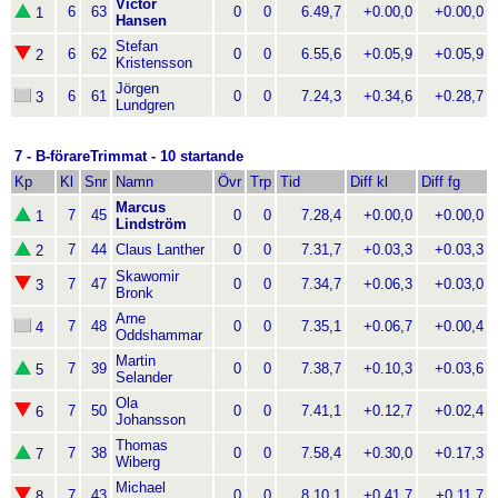
Victor
6
63
0
0
6.49,7
+0.00,0
+0.00,0
1
Hansen
Stefan
6
62
0
0
6.55,6
+0.05,9
+0.05,9
2
Kristensson
Jörgen
6
61
0
0
7.24,3
+0.34,6
+0.28,7
3
Lundgren
7 - B-förareTrimmat - 10 startande
Kp
Kl
Snr
Namn
Övr
Trp
Tid
Diff kl
Diff fg
Marcus
7
45
0
0
7.28,4
+0.00,0
+0.00,0
1
Lindström
7
44
Claus Lanther
0
0
7.31,7
+0.03,3
+0.03,3
2
Skawomir
7
47
0
0
7.34,7
+0.06,3
+0.03,0
3
Bronk
Arne
7
48
0
0
7.35,1
+0.06,7
+0.00,4
4
Oddshammar
Martin
7
39
0
0
7.38,7
+0.10,3
+0.03,6
5
Selander
Ola
7
50
0
0
7.41,1
+0.12,7
+0.02,4
6
Johansson
Thomas
7
38
0
0
7.58,4
+0.30,0
+0.17,3
7
Wiberg
Michael
7
43
0
0
8.10,1
+0.41,7
+0.11,7
8