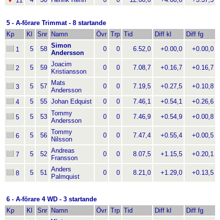
11
5 - A-förare Trimmat - 8 startande
Kp
Kl
Snr
Namn
Övr
Trp
Tid
Diff kl
Diff fg
Simon
5
58
0
0
6.52,0
+0.00,0
+0.00,0
1
Andersson
Joacim
5
59
0
0
7.08,7
+0.16,7
+0.16,7
2
Kristiansson
Mats
5
57
0
0
7.19,5
+0.27,5
+0.10,8
3
Andersson
5
55
Johan Edquist
0
0
7.46,1
+0.54,1
+0.26,6
4
Tommy
5
53
0
0
7.46,9
+0.54,9
+0.00,8
5
Andersson
Tommy
5
56
0
0
7.47,4
+0.55,4
+0.00,5
6
Nilsson
Andreas
5
52
0
0
8.07,5
+1.15,5
+0.20,1
7
Fransson
Anders
5
51
0
0
8.21,0
+1.29,0
+0.13,5
8
Palmquist
6 - A-förare 4 WD - 3 startande
Kp
Kl
Snr
Namn
Övr
Trp
Tid
Diff kl
Diff fg