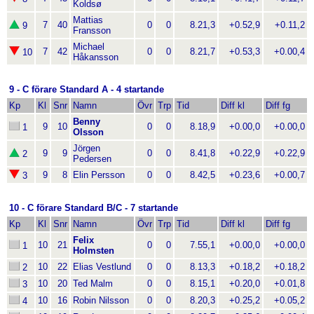
Koldsø
Mattias
7
40
0
0
8.21,3
+0.52,9
+0.11,2
9
Fransson
Michael
7
42
0
0
8.21,7
+0.53,3
+0.00,4
10
Håkansson
9 - C förare Standard A - 4 startande
Kp
Kl
Snr
Namn
Övr
Trp
Tid
Diff kl
Diff fg
Benny
9
10
0
0
8.18,9
+0.00,0
+0.00,0
1
Olsson
Jörgen
9
9
0
0
8.41,8
+0.22,9
+0.22,9
2
Pedersen
9
8
Elin Persson
0
0
8.42,5
+0.23,6
+0.00,7
3
10 - C förare Standard B/C - 7 startande
Kp
Kl
Snr
Namn
Övr
Trp
Tid
Diff kl
Diff fg
Felix
10
21
0
0
7.55,1
+0.00,0
+0.00,0
1
Holmsten
10
22
Elias Vestlund
0
0
8.13,3
+0.18,2
+0.18,2
2
10
20
Ted Malm
0
0
8.15,1
+0.20,0
+0.01,8
3
10
16
Robin Nilsson
0
0
8.20,3
+0.25,2
+0.05,2
4