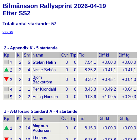
Bilmånsson Rallysprint 2026-04-19
Efter SS2
Totalt antal startande: 57
Välj SS
2 - Appendix K - 5 startande
Kp
Kl
Snr
Namn
Övr
Trp
Tid
Diff kl
Diff fg
2
5
Stefan Helin
0
0
7.54,1
+0.00,0
+0.00,0
1
2
4
Nisse Schön
0
0
8.35,2
+0.41,1
+0.41,1
2
Björn
2
3
0
0
8.39,2
+0.45,1
+0.04,0
3
Bäckström
2
1
Per Krondahl
0
0
8.43,3
+0.49,2
+0.04,1
4
2
2
Erling Hansen
0
0
9.03,6
+1.09,5
+0.20,3
5
3 - A-B förare Standard A - 4 startande
Kp
Kl
Snr
Namn
Övr
Trp
Tid
Diff kl
Diff fg
Magnus
3
14
0
0
8.15,0
+0.00,0
+0.00,0
1
Pedersen
Thomas
3
13
0
0
8.18,8
+0.03,8
+0.03,8